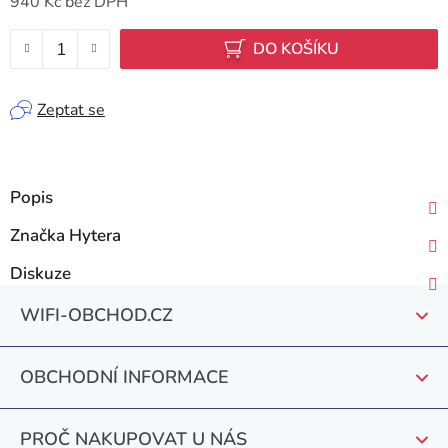
940 Kč bez DPH
Měrná cena:
DO KOŠÍKU
Zeptat se
Popis
Značka
Hytera
Diskuze
Z
WIFI-OBCHOD.CZ
á
p
OBCHODNÍ INFORMACE
a
t
PROČ NAKUPOVAT U NÁS