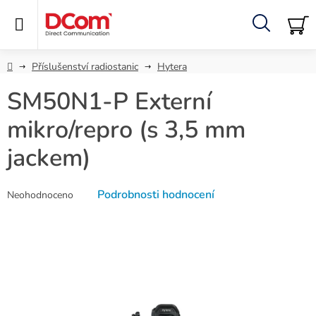
Přejít
na
obsah
Hledat
NÁ
KO
Domů
Příslušenství radiostanic
Hytera
SM50N1-P Externí
mikro/repro (s 3,5 mm
jackem)
Průměrné
Podrobnosti hodnocení
Neohodnoceno
hodnocení
produktu
je
0,0
z
5
hvězdiček.