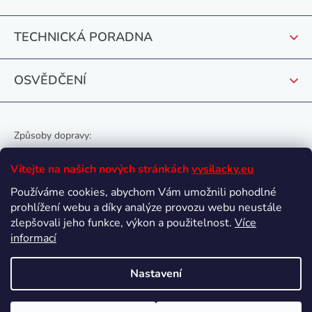
í
TECHNICKÁ PORADNA
OSVĚDČENÍ
Způsoby dopravy:
Vítejte na našich nových stránkách
vysilacky.eu
Používáme cookies, abychom Vám umožnili pohodlné
prohlížení webu a díky analýze provozu webu neustále
Oblíbené způsoby platby:
zlepšovali jeho funkce, výkon a použitelnost.
Více
informací
Nastavení
Vytvořil Shoptet