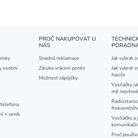
PROČ NAKUPOVAT U
TECHNIC
NÁS
PORADN
ínky
Snadná reklamace
Jak vybrat 
y osobní
Záruka vrácení peněz
Jak vybrat v
hasiče
Možnost zápůjčky
Vysílačky ja
mě nejvhod
Radiostanic
telefonu
frekvenční
í + ceník
Vysílačky a 
komunikační
Proč používa