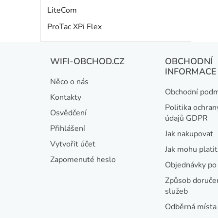
LiteCom
ProTac XPi Flex
Z
WIFI-OBCHOD.CZ
OBCHODNÍ
á
INFORMACE
Něco o nás
p
Obchodní podm
Kontakty
a
Politika ochran
Osvědčení
údajů GDPR
t
Přihlášení
Jak nakupovat
í
Vytvořit účet
Jak mohu platit
Zapomenuté heslo
Objednávky po 
Způsob doručen
služeb
Odběrná místa