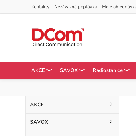
Přejít
Kontakty
Nezávazná poptávka
Moje objednávk
na
obsah
AKCE
SAVOX
Radiostanice
P
K
Přeskočit
AKCE
kategorie
a
o
t
SAVOX
s
e
g