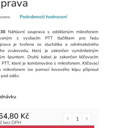
prava
né
Podrobnosti hodnocení
oceno
ní
u
30
Náhlavní souprava s odděleným mikrofonem
ovaným s vysílacím PTT tlačítkem pro řadu
prava je tvořena ze sluchátka a odnímatelného
ého zvukovodu, který je zakončen vyměnitelným
vým špuntem. Druhý kabel je zakončen klíčovacím
k.
m PTT, které je kombinováno s mikrofonem. Klíčovací
 s mikrofonem lze pomocí kovového klipu připnout
 pod oděv.
ednávku
64,80 Kč
č bez DPH
 cena: