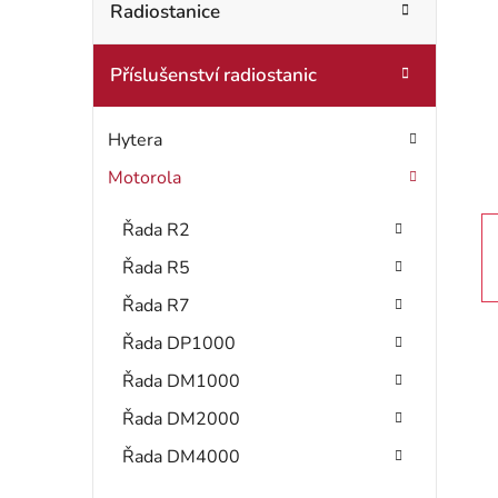
t
Radiostanice
o
r
r
Příslušenství radiostanic
i
a
e
n
Hytera
n
Motorola
í
Řada R2
p
Řada R5
a
Řada R7
Řada DP1000
n
Řada DM1000
e
Řada DM2000
l
Řada DM4000