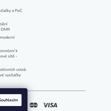
sílačky a PoC
tální
e DMR
 moderní
e
povolení k
ové sítě -
ektivních voleb
vé vysílačky
Souhlasím
způsoby platby: