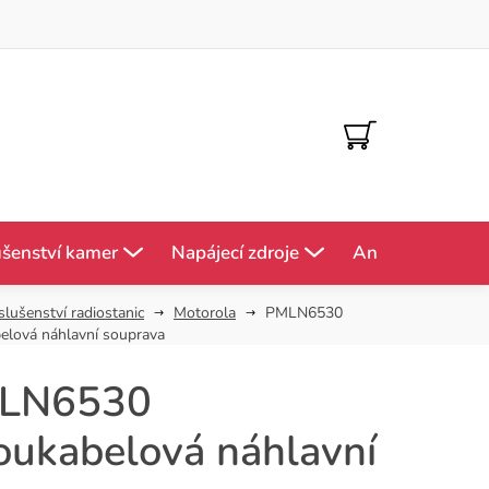
NÁKUPNÍ
KOŠÍK
ušenství kamer
Napájecí zdroje
Antény
Mě
slušenství radiostanic
Motorola
PMLN6530
elová náhlavní souprava
LN6530
ukabelová náhlavní