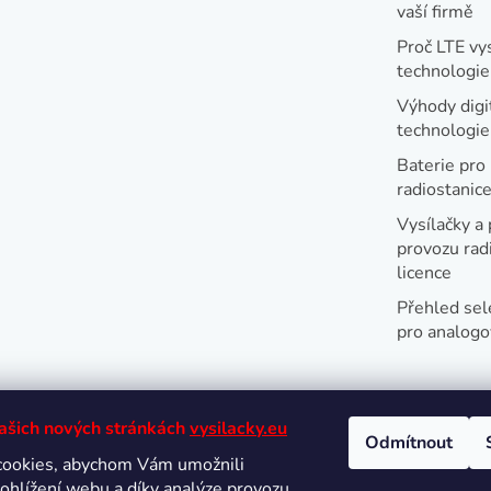
vaší firmě
Proč LTE vy
technologie
Výhody digi
technologi
Baterie pro
radiostanic
Vysílačky a 
provozu radi
licence
Přehled sel
pro analogo
našich nových stránkách
vysilacky.eu
Odmítnout
cookies, abychom Vám umožnili
Oblíbené 
ohlížení webu a díky analýze provozu