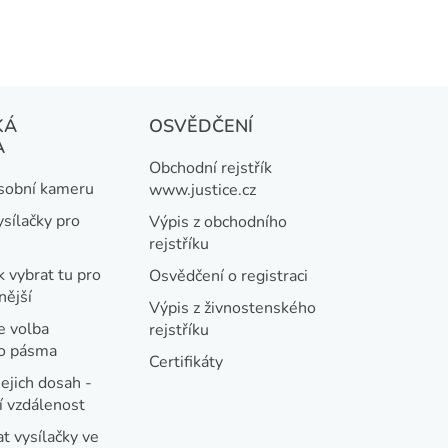
KÁ
OSVĚDČENÍ
A
Obchodní rejstřík
osobní kameru
www.justice.cz
ysílačky pro
Výpis z obchodního
rejstříku
k vybrat tu pro
Osvědčení o registraci
nější
Výpis z živnostenského
e volba
rejstříku
ho pásma
Certifikáty
jejich dosah -
 vzdálenost
t vysílačky ve