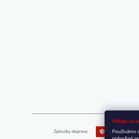
Vítejte na 
Používáme 
Způsoby dopravy:
pohodlné pr