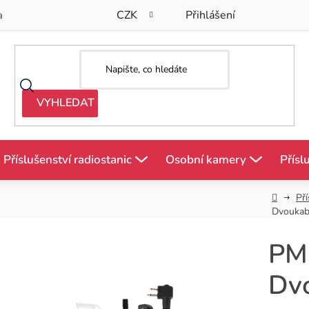
CZK
Přihlášení
a
Příslušenství radiostanic
Osobní kamery
Přísl
Domů
Pří
Dvoukab
PM
Dvo