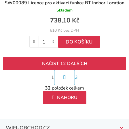
SW00089 Licence pro aktivaci funkce BT Indoor Location
Skladem
738,10 Kč
610 Kč bez DPH
DO KOŠÍKU
NAČÍST 12 DALŠÍCH
S
1
3
t
O
r
32
položek celkem
v
á
l
NAHORU
n
á
k
d
o
a
v
Z
c
WIFI-OBCHOD.CZ
á