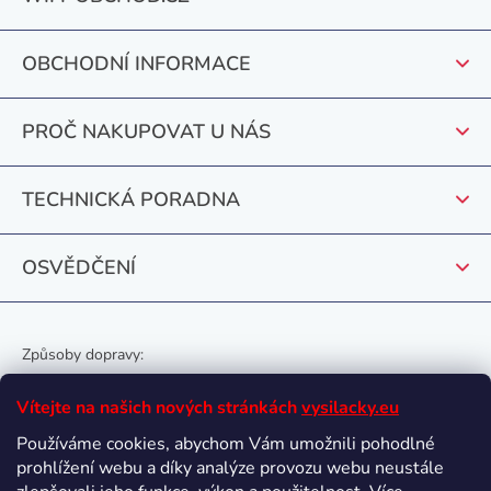
á
í
n
p
p
í
r
OBCHODNÍ INFORMACE
a
v
t
k
PROČ NAKUPOVAT U NÁS
y
í
v
ý
TECHNICKÁ PORADNA
p
i
OSVĚDČENÍ
s
u
Způsoby dopravy:
Vítejte na našich nových stránkách
vysilacky.eu
Používáme cookies, abychom Vám umožnili pohodlné
prohlížení webu a díky analýze provozu webu neustále
Oblíbené způsoby platby: