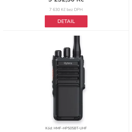
7 630 Kč bez DPH
DETAIL
Kód:
HMF-HP505BT-UHF