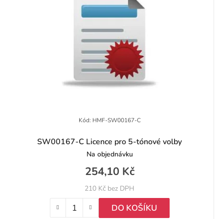
d
í
u
p
k
r
t
o
ů
d
u
k
t
Kód:
HMF-SW00167-C
ů
SW00167-C Licence pro 5-tónové volby
Na objednávku
254,10 Kč
210 Kč bez DPH
DO KOŠÍKU