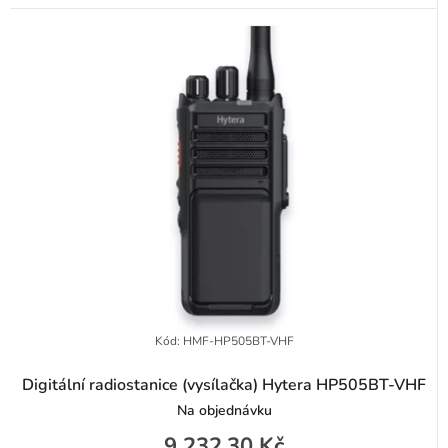
Kód:
HMF-HP505BT-VHF
Digitální radiostanice (vysílačka) Hytera HP505BT-VHF
Na objednávku
9 232,30 Kč