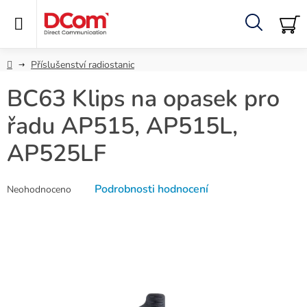
Přejít
na
obsah
Hledat
NÁ
KO
Domů
Příslušenství radiostanic
BC63 Klips na opasek pro
řadu AP515, AP515L,
AP525LF
Průměrné
Podrobnosti hodnocení
Neohodnoceno
hodnocení
produktu
je
0,0
z
5
hvězdiček.