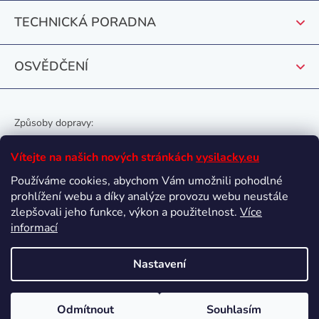
TECHNICKÁ PORADNA
OSVĚDČENÍ
Způsoby dopravy:
Vítejte na našich nových stránkách
vysilacky.eu
Používáme cookies, abychom Vám umožnili pohodlné
prohlížení webu a díky analýze provozu webu neustále
Oblíbené způsoby platby:
zlepšovali jeho funkce, výkon a použitelnost.
Více
informací
Nastavení
Vytvořil Shoptet
Odmítnout
Souhlasím
Copyright 2026
vysilacky.eu
. Všechna práva vyhrazena.