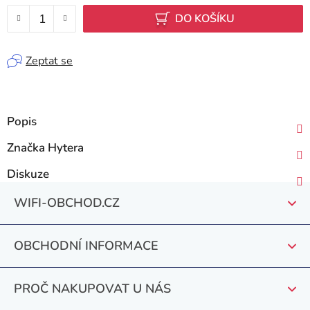
DO KOŠÍKU
Zeptat se
Popis
Značka
Hytera
Diskuze
Z
WIFI-OBCHOD.CZ
á
p
OBCHODNÍ INFORMACE
a
t
PROČ NAKUPOVAT U NÁS
í