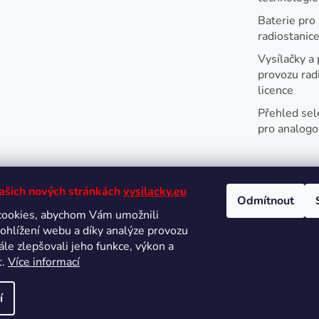
Baterie pro
radiostanic
Vysílačky a 
provozu radi
licence
Přehled sel
pro analogo
našich nových stránkách
vysilacky.eu
Odmítnout
cookies, abychom Vám umožnili
Oblíbené 
ohlížení webu a díky analýze provozu
le zlepšovali jeho funkce, výkon a
t.
Více informací
í
hrazena.