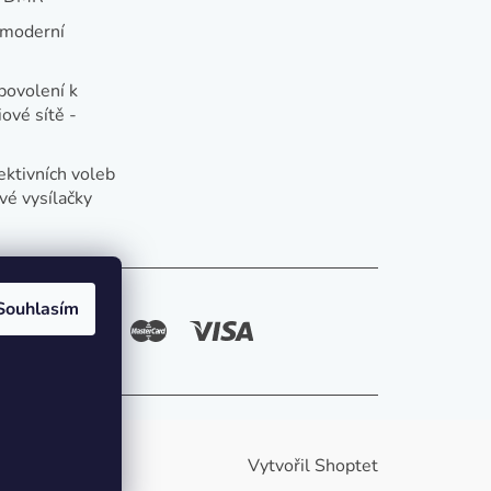
 moderní
e
povolení k
ové sítě -
ektivních voleb
vé vysílačky
Souhlasím
způsoby platby:
Vytvořil Shoptet