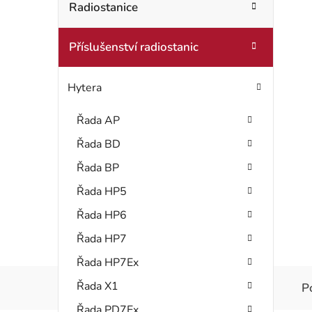
t
Radiostanice
o
r
r
Příslušenství radiostanic
i
a
e
n
Hytera
n
Řada AP
í
Řada BD
p
Řada BP
a
Řada HP5
Řada HP6
n
Řada HP7
e
Řada HP7Ex
l
Řada X1
P
Řada PD7Ex