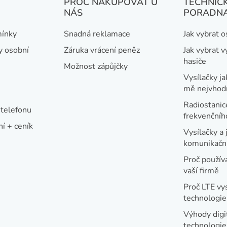
PROČ NAKUPOVAT U
TECHNIC
NÁS
PORADN
ínky
Snadná reklamace
Jak vybrat 
y osobní
Záruka vrácení peněz
Jak vybrat v
hasiče
Možnost zápůjčky
Vysílačky ja
mě nejvhod
Radiostanic
telefonu
frekvenční
í + ceník
Vysílačky a 
komunikační
Proč používa
vaší firmě
Proč LTE vy
technologie
Výhody digi
technologi