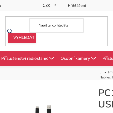
CZK
Přihlášení
a
Příslušenství radiostanic
Osobní kamery
Přísl
Domů
Pří
Nabíjecí
PC1
USB