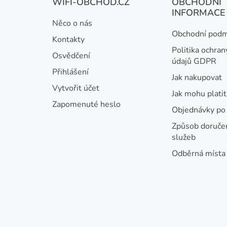
WIFI-OBCHOD.CZ
OBCHODNÍ
á
INFORMACE
Něco o nás
p
Obchodní podm
Kontakty
a
Politika ochran
Osvědčení
údajů GDPR
t
Přihlášení
Jak nakupovat
í
Vytvořit účet
Jak mohu platit
Zapomenuté heslo
Objednávky po 
Způsob doručen
služeb
Odběrná místa