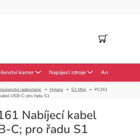
NÁKUPNÍ
KOŠÍK
ušenství kamer
Napájecí zdroje
Antény
Mě
slušenství radiostanic
Hytera
S1 Mini
PC161
 kabel USB-C; pro řadu S1
61 Nabíjecí kabel
-C; pro řadu S1