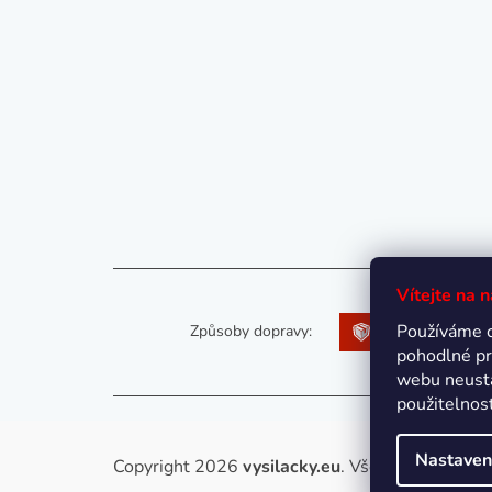
Vítejte na 
Používáme 
Způsoby dopravy:
pohodlné pr
webu neustá
použitelnos
Nastaven
Copyright 2026
vysilacky.eu
. Všechna práva vy