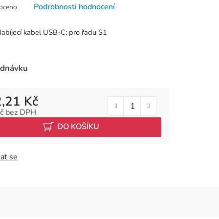
né
Podrobnosti hodnocení
oceno
ní
u
abíjecí kabel USB-C; pro řadu S1
ednávku
k.
,21 Kč
č bez DPH
 cena:
DO KOŠÍKU
at se