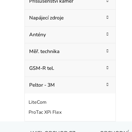
Příslušenství kamer
Napájecí zdroje
Antény
Měř. technika
GSM-R tel.
Peltor - 3M
LiteCom
ProTac XPi Flex
Z