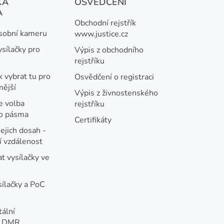
KÁ
OSVĚDČENÍ
A
Obchodní rejstřík
osobní kameru
www.justice.cz
ysílačky pro
Výpis z obchodního
rejstříku
k vybrat tu pro
Osvědčení o registraci
nější
Výpis z živnostenského
e volba
rejstříku
ho pásma
Certifikáty
jejich dosah -
 vzdálenost
t vysílačky ve
sílačky a PoC
tální
e DMR