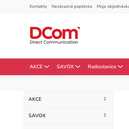
Přejít
Kontakty
Nezávazná poptávka
Moje objednávk
na
obsah
AKCE
SAVOX
Radiostanice
P
K
Přeskočit
AKCE
kategorie
a
o
t
SAVOX
s
e
g