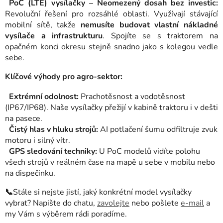
PoC (LTE) vysílačky – Neomezený dosah bez investic:
Revoluční řešení pro rozsáhlé oblasti. Využívají stávající
mobilní sítě, takže
nemusíte budovat vlastní nákladné
vysílače a infrastrukturu
. Spojíte se s traktorem na
opačném konci okresu stejně snadno jako s kolegou vedle
sebe.
Klíčové výhody pro agro-sektor:
Extrémní odolnost:
Prachotěsnost a vodotěsnost
(IP67/IP68). Naše vysílačky přežijí v kabině traktoru i v dešti
na pasece.
Čistý hlas v hluku strojů:
AI potlačení šumu odfiltruje zvuk
motoru i silný vítr.
GPS sledování techniky:
U PoC modelů vidíte polohu
všech strojů v reálném čase na mapě u sebe v mobilu nebo
na dispečinku.
📞
Stále si nejste jistí, jaký konkrétní model vysílačky
vybrat? Napište do chatu,
zavolejte
nebo pošlete
e-mail
a
my Vám s výběrem rádi poradíme.