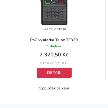
ů
d
u
k
t
Kód:
TELO-TE320
ů
PoC vysílačka Telox TE320
Skladem
7 320,50 Kč
6 050 Kč bez DPH
DETAIL
1
položek celkem
O
v
l
Z
á