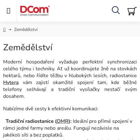
Přejít
na
obsah
Hledat
NÁ
KO
Domů
Zemědělství
Zemědělství
Moderní hospodaření vyžaduje perfektní synchronizaci
celého týmu i techniky. Ať už koordinujete žně na stovkách
hektarů, nebo řídíte těžbu v hlubokých lesích, radiostanice
Hytera
vám zajistí okamžité spojení tam, kde běžné
telefony selhávají a tradiční vysílačky nestačí svým
dosahem.
Nabízíme dvě cesty k efektivní komunikaci:
Tradiční radiostanice (
DMR
):
Ideální pro přímé spojení v
rámci jedné farmy nebo areálu. Fungují nezávisle na
jakékoli síti a bez poplatků.