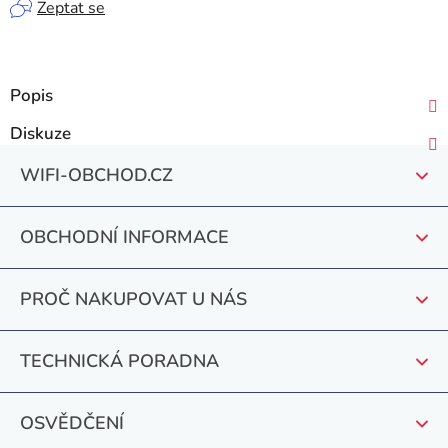
Zeptat se
Popis
Diskuze
Z
WIFI-OBCHOD.CZ
á
p
OBCHODNÍ INFORMACE
a
t
PROČ NAKUPOVAT U NÁS
í
TECHNICKÁ PORADNA
OSVĚDČENÍ