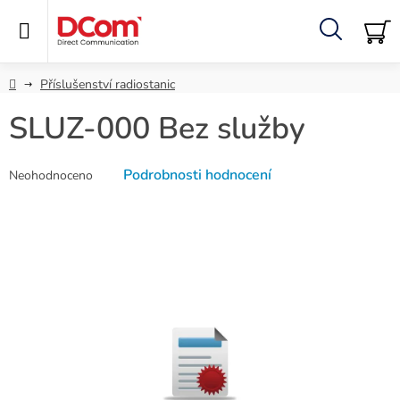
Přejít
na
obsah
Hledat
NÁ
KO
Domů
Příslušenství radiostanic
SLUZ-000 Bez služby
Průměrné
Podrobnosti hodnocení
Neohodnoceno
hodnocení
produktu
je
0,0
z
5
hvězdiček.