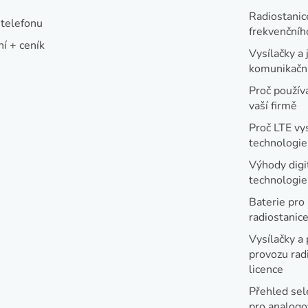
Radiostanic
telefonu
frekvenční
í + ceník
Vysílačky a 
komunikační
Proč používa
vaší firmě
Proč LTE vy
technologie
Výhody digi
technologi
Baterie pro
radiostanic
Vysílačky a 
provozu radi
licence
Přehled sel
pro analogo