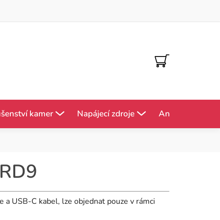
NÁKUPNÍ
KOŠÍK
ušenství kamer
Napájecí zdroje
Antény
Mě
a RD9
e a USB-C kabel, lze objednat pouze v rámci