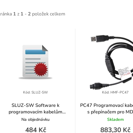
tránka
1
z
1
-
2
položek celkem
V
ý
p
p
Kód:
SLUZ-SW
Kód:
HMF-PC47
SLUZ-SW Software k
PC47 Programovací kab
programovacím kabelům
s přepínačem pro M
o
radiostanic Hytera
MD785, MD785G, MD
Na objednávku
Skladem
HM655, HM686, HM
d
484 Kč
883,30 Kč
RD965, RD985, RD9