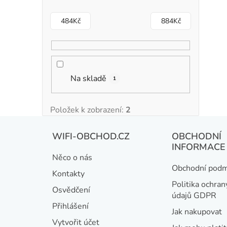
484
Kč
884
Kč
Na skladě
1
Položek k zobrazení:
2
Z
WIFI-OBCHOD.CZ
OBCHODNÍ
á
INFORMACE
Něco o nás
p
Obchodní podm
Kontakty
a
Politika ochran
Osvědčení
údajů GDPR
t
Přihlášení
Jak nakupovat
í
Vytvořit účet