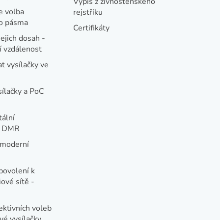
Výpis z živnostenského
e volba
rejstříku
ho pásma
Certifikáty
jejich dosah -
 vzdálenost
t vysílačky ve
sílačky a PoC
tální
e DMR
 moderní
e
povolení k
ové sítě -
ektivních voleb
vé vysílačky