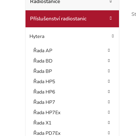
t
Radiostanice
o
r
r
S
Příslušenství radiostanic
i
a
e
n
Hytera
n
Řada AP
í
Řada BD
i
p
Řada BP
s
a
Řada HP5
Řada HP6
n
Řada HP7
r
e
Řada HP7Ex
l
Řada X1
Řada PD7Ex