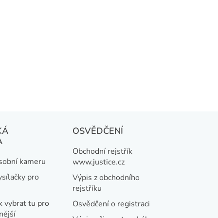
KÁ
OSVĚDČENÍ
A
Obchodní rejstřík
osobní kameru
www.justice.cz
ysílačky pro
Výpis z obchodního
rejstříku
k vybrat tu pro
Osvědčení o registraci
nější