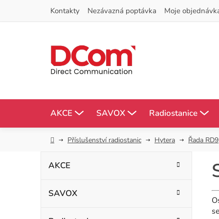
Přejít
Kontakty
Nezávazná poptávka
Moje objednávk
na
obsah
AKCE
SAVOX
Radiostanice
Domů
Příslušenství radiostanic
Hytera
Řada RD9
P
K
Přeskočit
AKCE
kategorie
a
o
t
SAVOX
s
e
Os
g
se