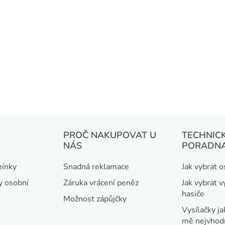
PROČ NAKUPOVAT U
TECHNIC
NÁS
PORADN
ínky
Snadná reklamace
Jak vybrat 
y osobní
Záruka vrácení peněz
Jak vybrat v
hasiče
Možnost zápůjčky
Vysílačky ja
mě nejvhod