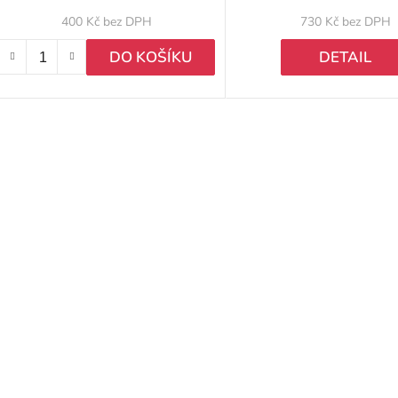
u
HR655, HR1065 +
400 Kč bez DPH
730 Kč bez DPH
k
DO KOŠÍKU
DETAIL
ů
O
v
l
á
d
a
c
í
p
r
v