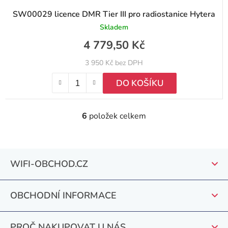
SW00029 licence DMR Tier III pro radiostanice Hytera
Skladem
4 779,50 Kč
3 950 Kč bez DPH
DO KOŠÍKU
6
položek celkem
O
v
l
Z
á
WIFI-OBCHOD.CZ
á
d
a
p
c
OBCHODNÍ INFORMACE
a
í
t
p
PROČ NAKUPOVAT U NÁS