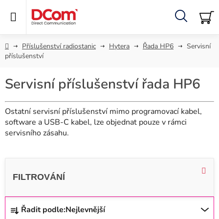
Přejít
na
obsah
Hledat
NÁ
KO
Domů
Příslušenství radiostanic
Hytera
Řada HP6
Servisní
příslušenství
Servisní příslušenství řada HP6
Ostatní servisní příslušenství mimo programovací kabel,
software a USB-C kabel, lze objednat pouze v rámci
servisního zásahu.
V
ý
p
i
Ř
Řadit podle:
Nejlevnější
s
a