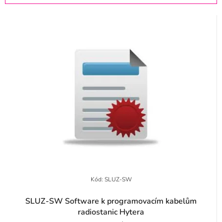
p
z
r
e
o
n
d
í
u
p
k
r
t
o
ů
d
u
k
t
Kód:
SLUZ-SW
ů
SLUZ-SW Software k programovacím kabelům
radiostanic Hytera