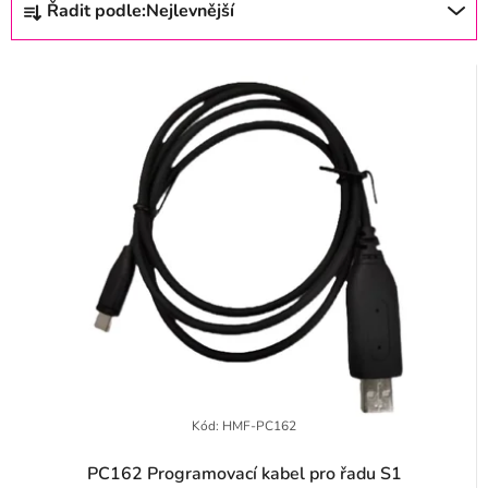
Řadit podle:
Nejlevnější
s
a
p
z
r
e
o
n
d
í
u
p
k
r
t
o
ů
d
u
k
t
Kód:
HMF-PC162
ů
PC162 Programovací kabel pro řadu S1