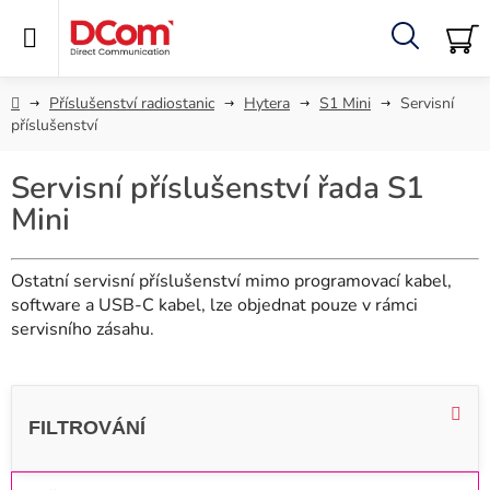
Přejít
na
obsah
Hledat
NÁ
KO
Domů
Příslušenství radiostanic
Hytera
S1 Mini
Servisní
příslušenství
Servisní příslušenství řada S1
Mini
Ostatní servisní příslušenství mimo programovací kabel,
software a USB-C kabel, lze objednat pouze v rámci
servisního zásahu.
V
ý
p
i
Ř