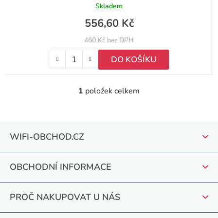
Skladem
556,60 Kč
460 Kč bez DPH
DO KOŠÍKU
1
položek celkem
O
v
l
Z
á
WIFI-OBCHOD.CZ
á
d
a
p
c
OBCHODNÍ INFORMACE
a
í
t
p
PROČ NAKUPOVAT U NÁS
r
í
v