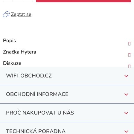
Zeptat se
Popis
Značka
Hytera
Diskuze
Z
WIFI-OBCHOD.CZ
á
p
OBCHODNÍ INFORMACE
a
t
PROČ NAKUPOVAT U NÁS
í
TECHNICKÁ PORADNA