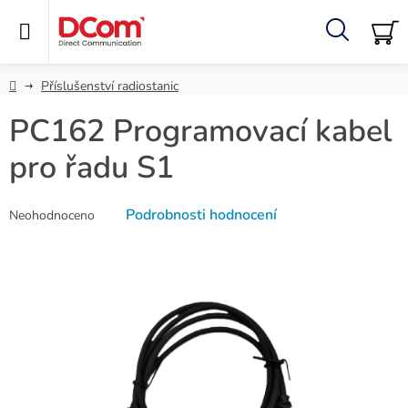
Přejít
na
obsah
Hledat
NÁ
KO
Domů
Příslušenství radiostanic
PC162 Programovací kabel
pro řadu S1
Průměrné
Podrobnosti hodnocení
Neohodnoceno
hodnocení
produktu
je
0,0
z
5
hvězdiček.