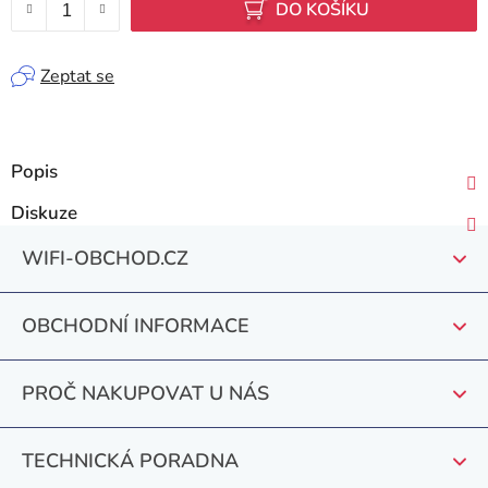
DO KOŠÍKU
Zeptat se
Popis
Diskuze
Z
WIFI-OBCHOD.CZ
á
p
OBCHODNÍ INFORMACE
a
t
PROČ NAKUPOVAT U NÁS
í
TECHNICKÁ PORADNA