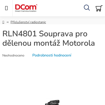
Přejít
na
obsah
Hledat
NÁ
KO
Domů
Příslušenství radiostanic
RLN4801 Souprava pro
dělenou montáž Motorola
Průměrné
Podrobnosti hodnocení
Neohodnoceno
hodnocení
produktu
je
0,0
z
5
hvězdiček.