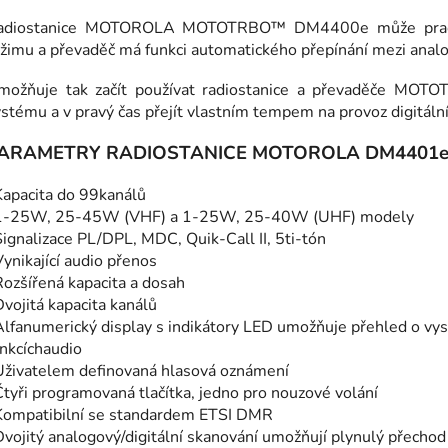
adiostanice MOTOROLA MOTOTRBO™ DM4400e může pracovat
žimu a převaděč má funkci automatického přepínání mezi analo
možňuje tak začít používat radiostanice a převaděče MOT
stému a v pravý čas přejít vlastním tempem na provoz digitální
ARAMETRY RADIOSTANICE MOTOROLA DM4401e
Kapacita do 99kanálů
1-25W, 25-45W (VHF) a 1-25W, 25-40W (UHF) modely
Signalizace PL/DPL, MDC, Quik-Call II, 5ti-tón
Vynikající audio přenos
Rozšířená kapacita a dosah
Dvojitá kapacita kanálů
Alfanumerický display s indikátory LED umožňuje přehled o vysí
nkcíchaudio
Uživatelem definovaná hlasová oznámení
Čtyři programovaná tlačítka, jedno pro nouzové volání
Kompatibilní se standardem ETSI DMR
Dvojitý analogový/digitální skanování umožňují plynulý přechod 