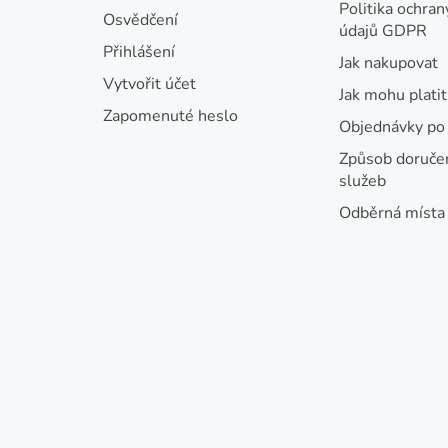
a
Politika ochran
Osvědčení
údajů GDPR
t
Přihlášení
Jak nakupovat
í
Vytvořit účet
Jak mohu platit
Zapomenuté heslo
Objednávky po 
Způsob doručen
služeb
Odběrná místa