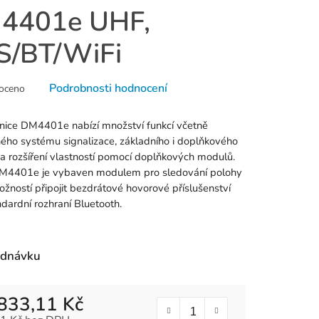
4401e UHF,
S/BT/WiFi
né
Podrobnosti hodnocení
oceno
ní
u
nice DM4401e nabízí množství funkcí včetně
ého systému signalizace, základního i doplňkového
í a rozšíření vlastností pomocí doplňkových modulů.
M4401e je vybaven modulem pro sledování polohy
žností připojit bezdrátové hovorové příslušenství
k.
ndardní rozhraní Bluetooth.
ednávku
833,11 Kč