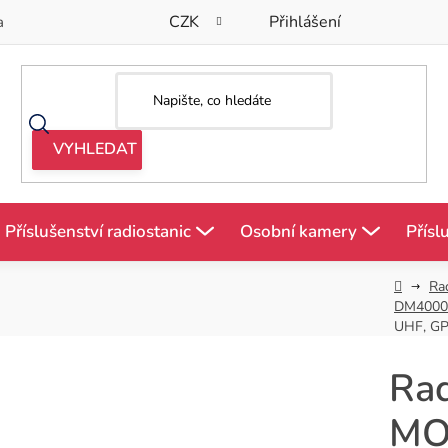
CZK
Přihlášení
a
Příslušenství radiostanic
Osobní kamery
Přísl
Domů
Ra
DM4000
UHF, GP
Rad
MO