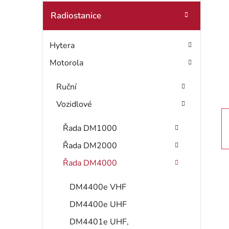
g
t
Radiostanice
o
r
r
Hytera
i
a
e
Motorola
n
Ruční
n
Vozidlové
í
Řada DM1000
p
Řada DM2000
a
Řada DM4000
n
DM4400e VHF
e
DM4400e UHF
l
DM4401e UHF,