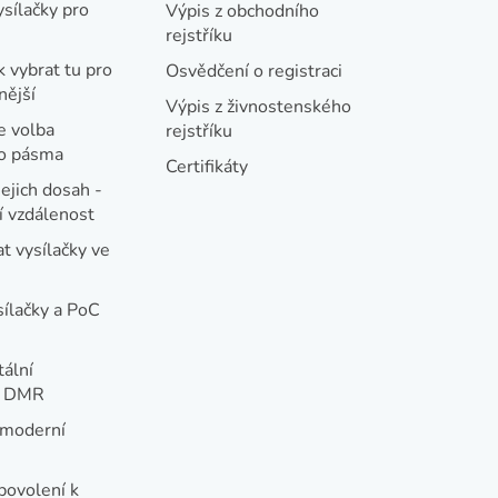
ysílačky pro
Výpis z obchodního
rejstříku
k vybrat tu pro
Osvědčení o registraci
nější
Výpis z živnostenského
e volba
rejstříku
ho pásma
Certifikáty
jejich dosah -
 vzdálenost
t vysílačky ve
sílačky a PoC
tální
e DMR
 moderní
e
povolení k