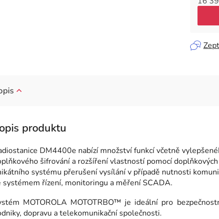
16 39
Měrná
Zept
opis
diostanice DM4400e nabízí množství funkcí včetně vylepšenéh
plňkového šifrování a rozšíření vlastností pomocí doplňkovýc
ikátního systému přerušení vysílání v případě nutnosti komunika
e systémem řízení, monitoringu a měření SCADA.
ystém MOTOROLA MOTOTRBO™ je ideální pro bezpečnostní a
dniky, dopravu a telekomunikační společnosti.