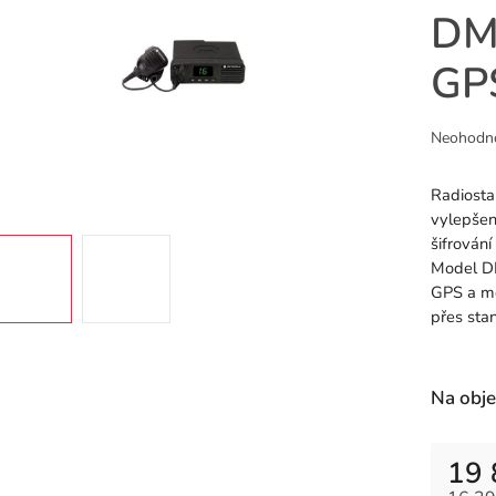
DM
GP
Průměr
Neohodn
hodnoce
produkt
Radiosta
je
vylepšen
0,0
šifrován
z
Model D
5
GPS a mo
hvězdiče
přes sta
Na obj
19 