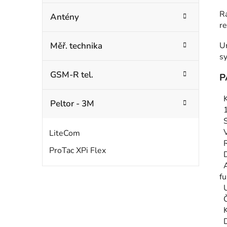
R
Antény
re
Měř. technika
U
sy
GSM-R tel.
P
Peltor - 3M
LiteCom
ProTac XPi Flex
fu