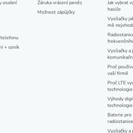
y osobní
Záruka vrácení peněz
Jak vybrat v
hasiče
Možnost zápůjčky
Vysílačky ja
mě nejvhod
Radiostanic
telefonu
frekvenční
í + ceník
Vysílačky a 
komunikační
Proč používa
vaší firmě
Proč LTE vy
technologie
Výhody digi
technologi
Baterie pro
radiostanic
Vysílačky a 