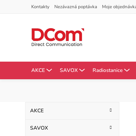
Přejít
Kontakty
Nezávazná poptávka
Moje objednávk
na
obsah
AKCE
SAVOX
Radiostanice
P
K
Přeskočit
AKCE
kategorie
a
o
t
SAVOX
s
e