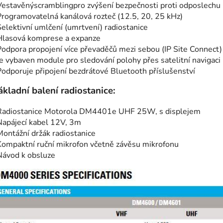
Vestavěnýscramblingpro zvýšení bezpečnosti proti odposlechu
Programovatelná kanálová rozteč (12.5, 20, 25 kHz)
Selektivní umlčení (umrtvení) radiostanice
Hlasová komprese a expanze
Podpora propojení více převaděčů mezi sebou (IP Site Connect)
Je vybaven module pro sledování polohy přes satelitní navigac
Podporuje připojení bezdrátové Bluetooth příslušenství
ákladní balení radiostanice:
Radiostanice Motorola DM4401e UHF 25W, s displejem
Napájecí kabel 12V, 3m
Montážní držák radiostanice
Kompaktní ruční mikrofon včetně závěsu mikrofonu
Návod k obsluze