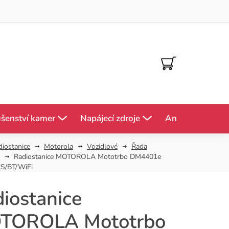
NÁKUPNÍ
KOŠÍK
ušenství kamer
Napájecí zdroje
Antény
Mě
diostanice
Motorola
Vozidlové
Řada
Radiostanice MOTOROLA Mototrbo DM4401e
S/BT/WiFi
iostanice
TOROLA Mototrbo