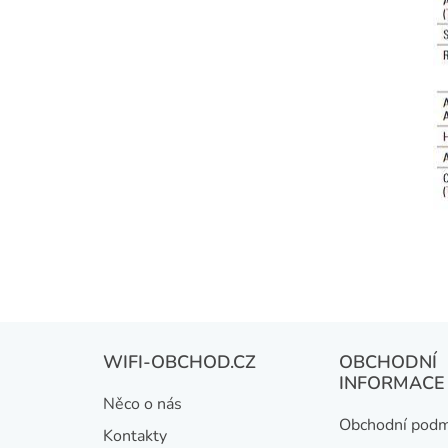
Z
WIFI-OBCHOD.CZ
OBCHODNÍ
á
INFORMACE
Něco o nás
p
Obchodní podm
Kontakty