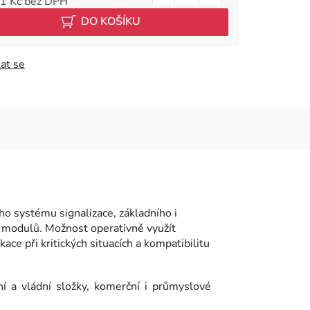
1 Kč bez DPH
 cena:
DO KOŠÍKU
at se
o systému signalizace, základního i
h modulů. Možnost operativně využít
ce při kritických situacích a kompatibilitu
 vládní složky, komerční i průmyslové