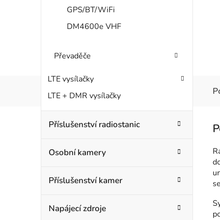
GPS/BT/WiFi
DM4600e VHF
Převaděče
LTE vysílačky
P
LTE + DMR vysílačky
Příslušenství radiostanic
Ra
Osobní kamery
do
un
Příslušenství kamer
s
S
Napájecí zdroje
po