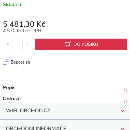
Skladem
5 481,30 Kč
4 530 Kč bez DPH
Měrná cena:
DO KOŠÍKU
Zeptat se
Popis
Diskuze
Z
WIFI-OBCHOD.CZ
á
p
OBCHODNÍ INFORMACE