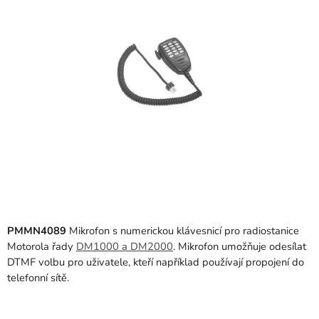
5
hvězdiček.
PMMN4089
Mikrofon s numerickou klávesnicí pro radiostanice
Motorola řady
DM1000 a DM2000
. Mikrofon umožňuje odesílat
DTMF volbu pro uživatele, kteří například používají propojení do
telefonní sítě.