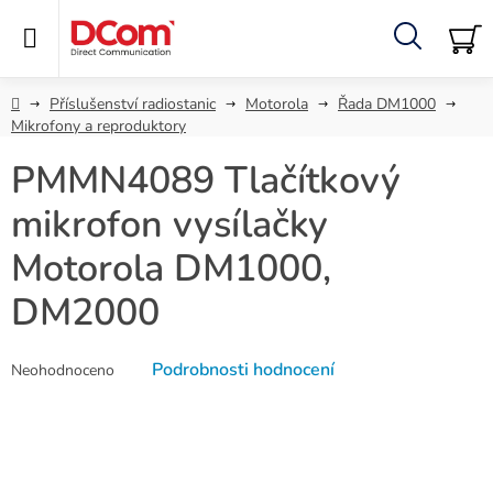
Přejít
na
obsah
Hledat
NÁ
KO
Domů
Příslušenství radiostanic
Motorola
Řada DM1000
Mikrofony a reproduktory
PMMN4089 Tlačítkový
mikrofon vysílačky
Motorola DM1000,
DM2000
Průměrné
Podrobnosti hodnocení
Neohodnoceno
hodnocení
produktu
je
0,0
z