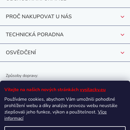
a
t
PROČ NAKUPOVAT U NÁS
í
TECHNICKÁ PORADNA
OSVĚDČENÍ
Způsoby dopravy:
Vítejte na našich nových stránkách
vysilacky.eu
Používáme cookies, abychom Vám umožnili pohodlné
prohlížení webu a díky analýze provozu webu neustále
Oblíbené způsoby platby:
zlepšovali jeho funkce, výkon a použitelnost.
Více
informací