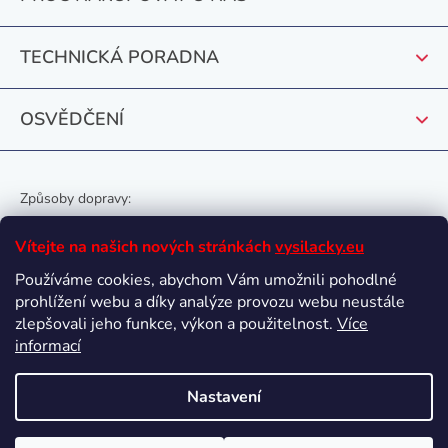
í
TECHNICKÁ PORADNA
OSVĚDČENÍ
Způsoby dopravy:
Vítejte na našich nových stránkách
vysilacky.eu
Používáme cookies, abychom Vám umožnili pohodlné
prohlížení webu a díky analýze provozu webu neustále
Oblíbené způsoby platby:
zlepšovali jeho funkce, výkon a použitelnost.
Více
informací
Nastavení
Vytvořil Shoptet