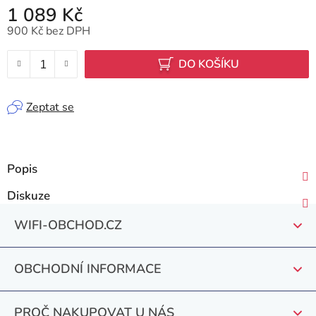
1 089 Kč
900 Kč bez DPH
Měrná cena:
DO KOŠÍKU
Zeptat se
Popis
Diskuze
Z
WIFI-OBCHOD.CZ
á
p
OBCHODNÍ INFORMACE
a
t
PROČ NAKUPOVAT U NÁS