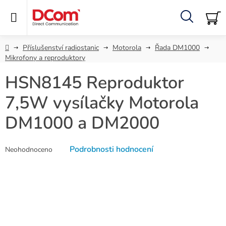
Přejít
na
obsah
Hledat
NÁ
KO
Domů
Příslušenství radiostanic
Motorola
Řada DM1000
Mikrofony a reproduktory
HSN8145 Reproduktor
7,5W vysílačky Motorola
DM1000 a DM2000
Průměrné
Podrobnosti hodnocení
Neohodnoceno
hodnocení
produktu
je
0,0
z
5
hvězdiček.