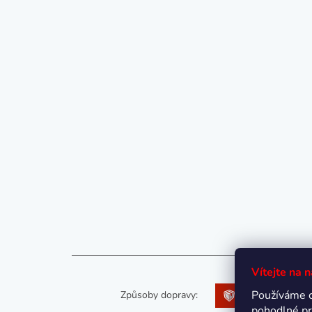
Vítejte na 
Používáme 
Způsoby dopravy:
pohodlné pr