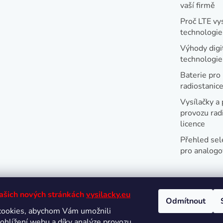
vaší firmě
Proč LTE vy
technologie
Výhody digi
technologi
Baterie pro
radiostanic
Vysílačky a 
provozu radi
licence
Přehled sel
pro analogo
našich nových stránkách
vysilacky.eu
Odmítnout
cookies, abychom Vám umožnili
Oblíbené 
ohlížení webu a díky analýze provozu