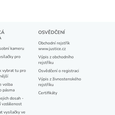
KÁ
OSVĚDČENÍ
A
Obchodní rejstřík
osobní kameru
www.justice.cz
ysílačky pro
Výpis z obchodního
rejstříku
k vybrat tu pro
Osvědčení o registraci
nější
Výpis z živnostenského
e volba
rejstříku
ho pásma
Certifikáty
jejich dosah -
 vzdálenost
t vysílačky ve