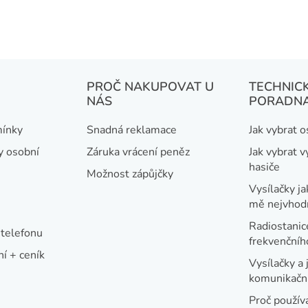
PROČ NAKUPOVAT U
TECHNIC
NÁS
PORADN
ínky
Snadná reklamace
Jak vybrat 
y osobní
Záruka vrácení peněz
Jak vybrat v
hasiče
Možnost zápůjčky
Vysílačky ja
mě nejvhod
Radiostanic
telefonu
frekvenční
í + ceník
Vysílačky a 
komunikační
Proč používa