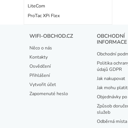
LiteCom
ProTac XPi Flex
Z
WIFI-OBCHOD.CZ
OBCHODNÍ
á
INFORMACE
Něco o nás
p
Obchodní podm
Kontakty
a
Politika ochran
Osvědčení
údajů GDPR
t
Přihlášení
Jak nakupovat
í
Vytvořit účet
Jak mohu platit
Zapomenuté heslo
Objednávky po 
Způsob doručen
služeb
Odběrná místa