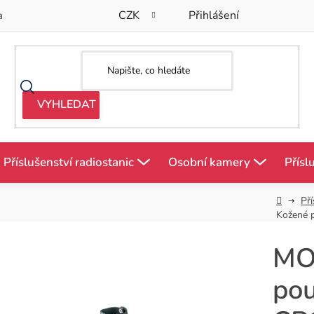
CZK
Přihlášení
a
Příslušenství radiostanic
Osobní kamery
Přísl
Domů
Pří
Kožené 
MO
pou