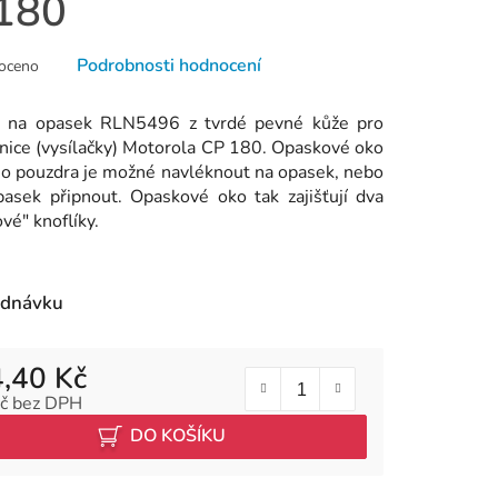
180
né
Podrobnosti hodnocení
oceno
ní
u
 na opasek RLN5496 z tvrdé pevné kůže pro
anice (vysílačky) Motorola CP 180. Opaskové oko
o pouzdra je možné navléknout na opasek, nebo
pasek připnout. Opaskové oko tak zajišťují dva
vé" knoflíky.
k.
ednávku
,40 Kč
č bez DPH
 cena:
DO KOŠÍKU