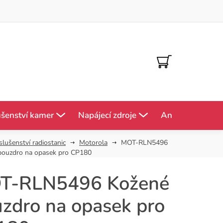
NÁKUPNÍ
KOŠÍK
ušenství kamer
Napájecí zdroje
Antény
Mě
slušenství radiostanic
Motorola
MOT-RLN5496
pouzdro na opasek pro CP180
T-RLN5496 Kožené
zdro na opasek pro