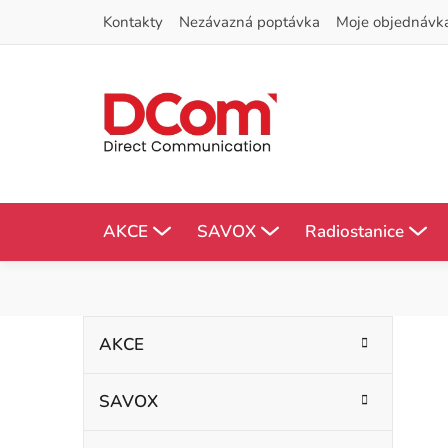
Přejít
Kontakty
Nezávazná poptávka
Moje objednávk
na
obsah
AKCE
SAVOX
Radiostanice
P
K
Přeskočit
AKCE
kategorie
a
o
t
SAVOX
s
e
g