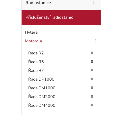
t
Radiostanice
o
r
r
Příslušenství radiostanic
i
a
e
n
Hytera
n
Motorola
í
Řada R2
p
Řada R5
a
Řada R7
Řada DP1000
n
Řada DM1000
e
Řada DM2000
l
Řada DM4000