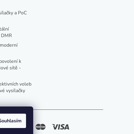
sílačky a PoC
tální
e DMR
 moderní
e
povolení k
ové sítě -
ektivních voleb
vé vysílačky
Souhlasím
způsoby platby: