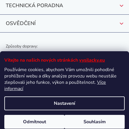
TECHNICKÁ PORADNA
OSVĚDČENÍ
Způsoby dopravy:
Vítejte na našich nových stránkách
vysilacky.eu
Používáme cookies, abychom Vám umožnili pohodlné
prohlížení webu a díky analýze provozu webu neustále
Oblíbené způsoby platby:
zlepšovali jeho funkce, výkon a použitelnost.
Více
informací
Nastavení
Vytvořil Shoptet
Odmítnout
Souhlasím
Copyright 2026
vysilacky.eu
. Všechna práva vyhrazena.