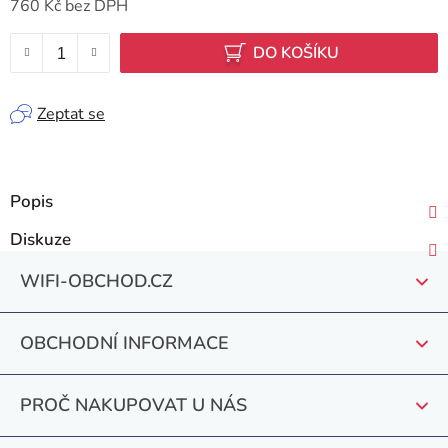
760 Kč bez DPH
Měrná cena:
DO KOŠÍKU
Zeptat se
Popis
Diskuze
Z
WIFI-OBCHOD.CZ
á
p
OBCHODNÍ INFORMACE
a
t
PROČ NAKUPOVAT U NÁS
í