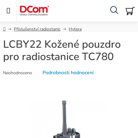
Přejít
na
obsah
Hledat
NÁ
KO
Domů
Příslušenství radiostanic
Hytera
LCBY22 Kožené pouzdro
pro radiostanice TC780
Průměrné
Podrobnosti hodnocení
Neohodnoceno
hodnocení
produktu
je
0,0
z
5
hvězdiček.