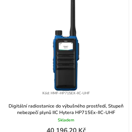
r
e
o
n
d
í
u
p
k
r
t
o
ů
d
u
k
t
Kód:
HMF-HP715EX-IIC-UHF
ů
Digitální radiostanice do výbušného prostředí, Stupeň
nebezpečí plynů IIC Hytera HP715Ex-IIC-UHF
Skladem
40 196,20 Kč