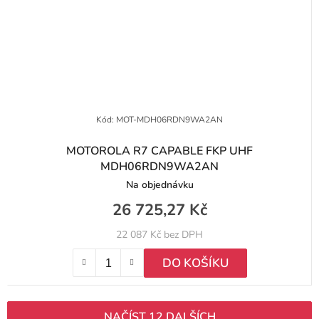
Kód:
MOT-MDH06RDN9WA2AN
MOTOROLA R7 CAPABLE FKP UHF
MDH06RDN9WA2AN
Na objednávku
26 725,27 Kč
22 087 Kč bez DPH
DO KOŠÍKU
NAČÍST 12 DALŠÍCH