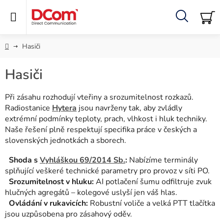
Přejít
na
obsah
Hledat
NÁ
KO
Domů
Hasiči
Hasiči
Při zásahu rozhodují vteřiny a srozumitelnost rozkazů.
Radiostanice
Hytera
jsou navrženy tak, aby zvládly
extrémní podmínky teploty, prach, vlhkost i hluk techniky.
Naše řešení plně respektují specifika práce v českých a
slovenských jednotkách a sborech.
Shoda s
Vyhláškou 69/2014 Sb.
:
Nabízíme terminály
splňující veškeré technické parametry pro provoz v síti PO.
Srozumitelnost v hluku:
AI potlačení šumu odfiltruje zvuk
hlučných agregátů – kolegové uslyší jen váš hlas.
Ovládání v rukavicích:
Robustní voliče a velká PTT tlačítka
jsou uzpůsobena pro zásahový oděv.