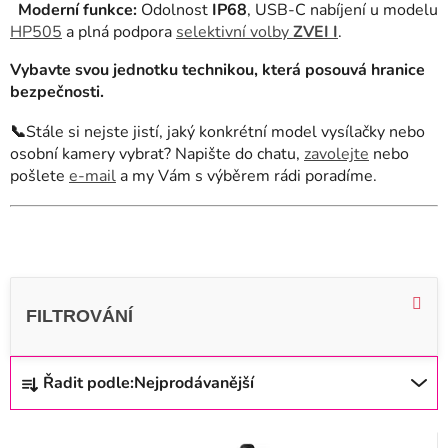
Moderní funkce:
Odolnost
IP68
, USB-C nabíjení u modelu
HP505
a plná podpora
selektivní volby
ZVEI I
.
Vybavte svou jednotku technikou, která posouvá hranice
bezpečnosti.
📞
Stále si nejste jistí, jaký konkrétní model vysílačky nebo
osobní kamery vybrat? Napište do chatu,
zavolejte
nebo
pošlete
e-mail
a my Vám s výběrem rádi poradíme.
V
ý
p
i
Ř
Řadit podle:
Nejprodávanější
s
a
p
z