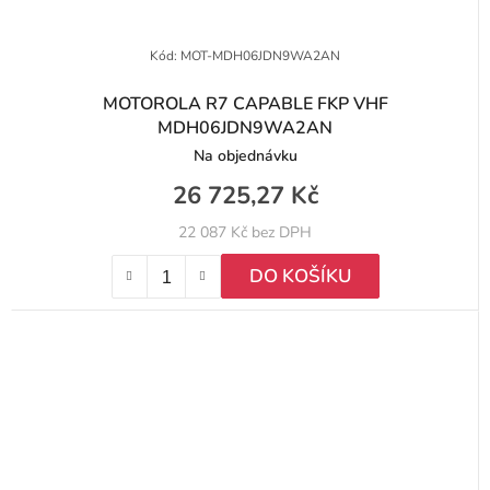
Kód:
MOT-MDH06JDN9WA2AN
MOTOROLA R7 CAPABLE FKP VHF
MDH06JDN9WA2AN
Na objednávku
26 725,27 Kč
22 087 Kč bez DPH
DO KOŠÍKU