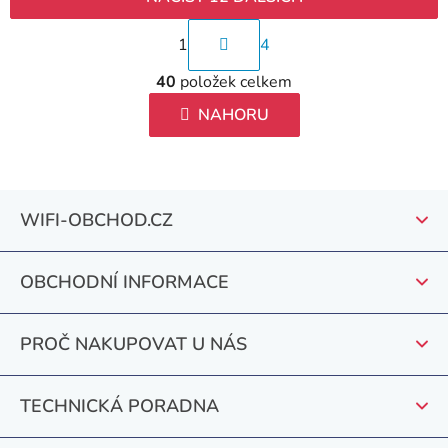
S
1
4
t
O
r
40
položek celkem
v
á
l
NAHORU
n
á
k
d
o
a
v
Z
c
WIFI-OBCHOD.CZ
á
á
í
n
p
p
í
r
OBCHODNÍ INFORMACE
a
v
t
k
PROČ NAKUPOVAT U NÁS
y
í
v
ý
TECHNICKÁ PORADNA
p