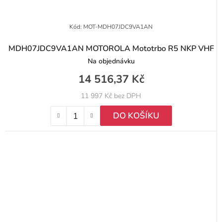
Kód:
MOT-MDH07JDC9VA1AN
MDH07JDC9VA1AN MOTOROLA Mototrbo R5 NKP VHF
Na objednávku
14 516,37 Kč
11 997 Kč bez DPH
DO KOŠÍKU