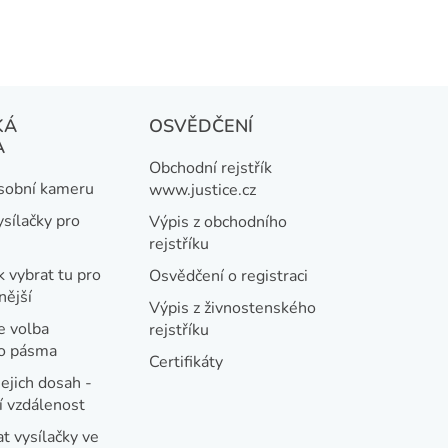
KÁ
OSVĚDČENÍ
A
Obchodní rejstřík
osobní kameru
www.justice.cz
ysílačky pro
Výpis z obchodního
rejstříku
k vybrat tu pro
Osvědčení o registraci
nější
Výpis z živnostenského
e volba
rejstříku
ho pásma
Certifikáty
jejich dosah -
 vzdálenost
t vysílačky ve