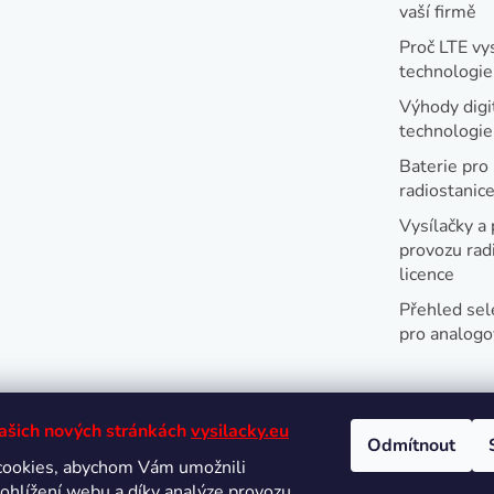
vaší firmě
Proč LTE vy
technologie
Výhody digi
technologi
Baterie pro
radiostanic
Vysílačky a 
provozu radi
licence
Přehled sel
pro analogo
našich nových stránkách
vysilacky.eu
Odmítnout
cookies, abychom Vám umožnili
Oblíbené 
ohlížení webu a díky analýze provozu