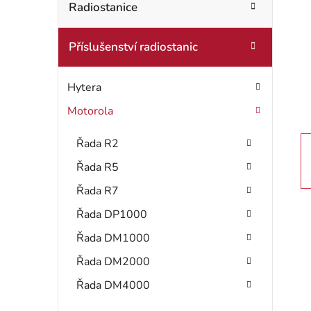
t
Radiostanice
o
r
r
Příslušenství radiostanic
i
a
e
n
Hytera
n
Motorola
í
Řada R2
p
Řada R5
a
Řada R7
Řada DP1000
n
Řada DM1000
e
Řada DM2000
l
Řada DM4000