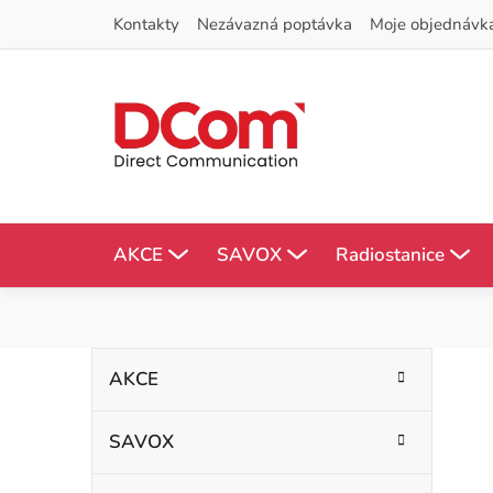
Přejít
Kontakty
Nezávazná poptávka
Moje objednávk
na
obsah
AKCE
SAVOX
Radiostanice
P
K
Přeskočit
AKCE
kategorie
a
o
t
SAVOX
s
e
g