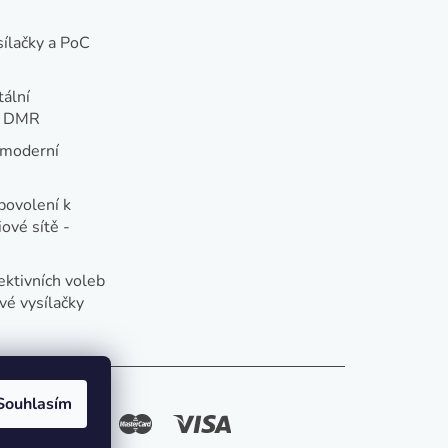
sílačky a PoC
tální
e DMR
 moderní
e
povolení k
ové sítě -
ektivních voleb
vé vysílačky
Souhlasím
způsoby platby: