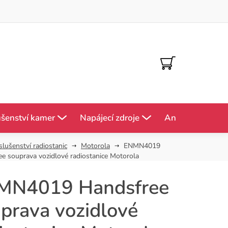
NÁKUPNÍ
KOŠÍK
ušenství kamer
Napájecí zdroje
Antény
Mě
slušenství radiostanic
Motorola
ENMN4019
e souprava vozidlové radiostanice Motorola
MN4019 Handsfree
prava vozidlové