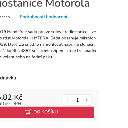
iostanice Motorola
né
Podrobnosti hodnocení
oceno
ní
u
019
Handsfree sada pro vozidlové radiostanice. Lze
ro rdst Motorola i HYTERA. Sada obsahuje mikrofon
, který lze snadno namontovat např. na sluneční
tlačítko RLN4857 se suchým zipem, které lze snadno
a volant nebo na řadící páku.
k.
ednávku
,82 Kč
č bez DPH
 cena:
DO KOŠÍKU