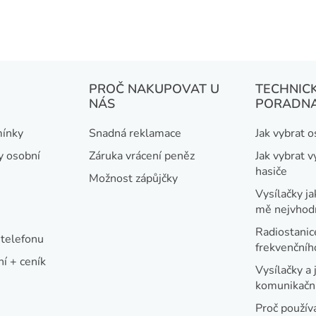
PROČ NAKUPOVAT U
TECHNIC
NÁS
PORADN
ínky
Snadná reklamace
Jak vybrat 
y osobní
Záruka vrácení peněz
Jak vybrat v
hasiče
Možnost zápůjčky
Vysílačky ja
mě nejvhod
Radiostanic
telefonu
frekvenční
í + ceník
Vysílačky a 
komunikační
Proč používa