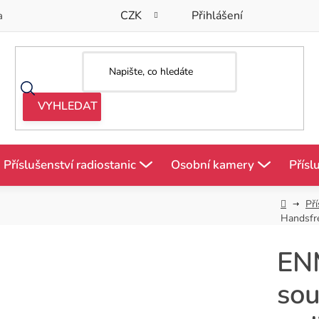
CZK
Přihlášení
a
Příslušenství radiostanic
Osobní kamery
Přísl
Domů
Pří
Handsfre
EN
sou