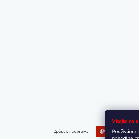
Vítejte na 
Používáme 
Způsoby dopravy:
pohodlné pr