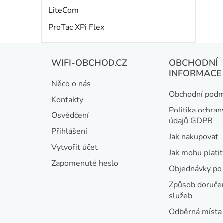
LiteCom
ProTac XPi Flex
Z
WIFI-OBCHOD.CZ
OBCHODNÍ
á
INFORMACE
Něco o nás
p
Obchodní podm
Kontakty
a
Politika ochran
Osvědčení
údajů GDPR
t
Přihlášení
Jak nakupovat
í
Vytvořit účet
Jak mohu platit
Zapomenuté heslo
Objednávky po 
Způsob doručen
služeb
Odběrná místa