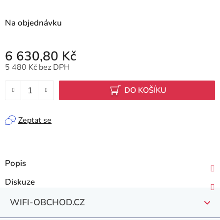
Na objednávku
6 630,80 Kč
5 480 Kč bez DPH
Měrná cena:
DO KOŠÍKU
Zeptat se
Popis
Diskuze
Z
WIFI-OBCHOD.CZ
á