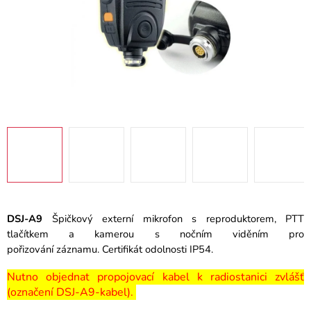
DSJ-A9
Špičkový externí mikrofon s reproduktorem, PTT
tlačítkem a kamerou s nočním viděním pro
pořizování
záznamu. Certifikát
odolnosti IP54.
Nutno objednat propojovací kabel k radiostanici zvlášť
(označení DSJ-A9-kabel).