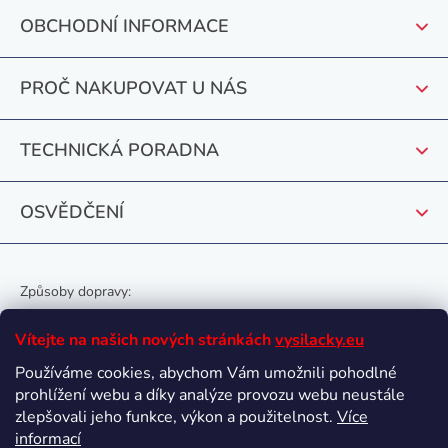
p
OBCHODNÍ INFORMACE
a
t
PROČ NAKUPOVAT U NÁS
í
TECHNICKÁ PORADNA
OSVĚDČENÍ
Způsoby dopravy:
Vítejte na našich nových stránkách
vysilacky.eu
Používáme cookies, abychom Vám umožnili pohodlné
prohlížení webu a díky analýze provozu webu neustále
Oblíbené způsoby platby:
zlepšovali jeho funkce, výkon a použitelnost.
Více
informací