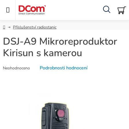
Přejít
na
obsah
Hledat
NÁ
KO
Domů
Příslušenství radiostanic
DSJ-A9 Mikroreproduktor
Kirisun s kamerou
Průměrné
Podrobnosti hodnocení
Neohodnoceno
hodnocení
produktu
je
0,0
z
5
hvězdiček.