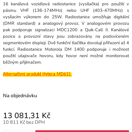
16 kanálová vozidlová radiostanice (vysílačka) pro použití v
pásmu VHF (136-174MHz) nebo UHF (403-470MHz) s
vysílacím výkonem do 25W. Radiostanice umožňuje digitální
(DMR standard) a analogový provoz. V analogovém provozu
pak podporuje signalizaci MDC1200 a Quik-Call II. Kanálové
pozice a provozní stavy jsou zobrazovány na podsvíceném
segmentovém displeji. Dvě funkční tlačítka dovolují přiřazení až 4
funkcí. Radiostanice Motorola DM 1400 podporuje i možnost
použití utajovače hovoru, kdy hovor není možné monitorovat
běžným přijímačem.
Alternativní produkt Hytera MD615
Na objednávku
13 081,31 Kč
10 811 Kč bez DPH
Měrná cena: