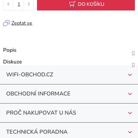
DO KOŠÍKU
Zeptat se
Popis
Diskuze
Z
WIFI-OBCHOD.CZ
á
p
OBCHODNÍ INFORMACE
a
t
PROČ NAKUPOVAT U NÁS
í
TECHNICKÁ PORADNA