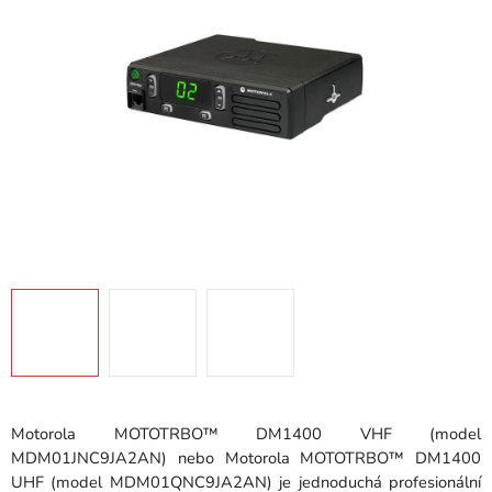
hvězdiček.
Motorola MOTOTRBO™ DM1400 VHF (model
MDM01JNC9JA2AN) nebo Motorola MOTOTRBO™ DM1400
UHF (model MDM01QNC9JA2AN) je jednoduchá profesionální