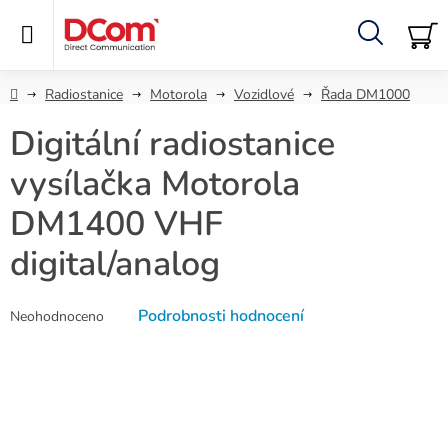
Přejít
na
obsah
Hledat
NÁ
KO
Domů
Radiostanice
Motorola
Vozidlové
Řada DM1000
Digitální radiostanice
vysílačka Motorola
DM1400 VHF
digital/analog
Průměrné
Podrobnosti hodnocení
Neohodnoceno
hodnocení
produktu
je
0,0
z
5