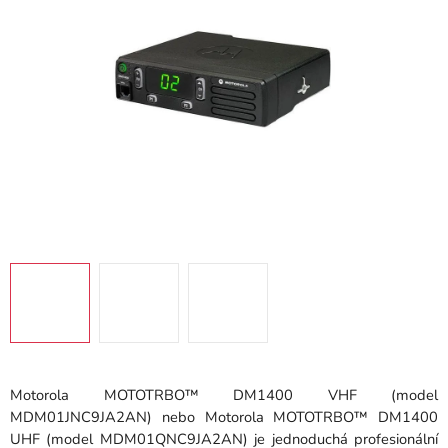
hvězdiček.
Motorola MOTOTRBO™ DM1400 VHF (model
MDM01JNC9JA2AN) nebo Motorola MOTOTRBO™ DM1400
UHF (model MDM01QNC9JA2AN) je jednoduchá profesionální