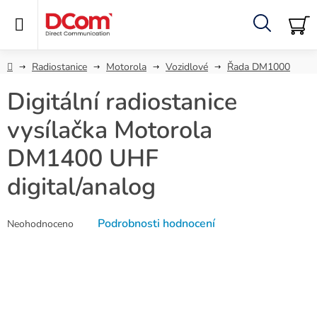
Přejít
na
obsah
Hledat
NÁ
KO
Domů
Radiostanice
Motorola
Vozidlové
Řada DM1000
Digitální radiostanice
vysílačka Motorola
DM1400 UHF
digital/analog
Průměrné
Podrobnosti hodnocení
Neohodnoceno
hodnocení
produktu
je
0,0
z
5