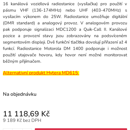
16 kanálová vozidlová radiostanice (vysílačka) pro použití v
pásmu VHF (136-174MHz) nebo UHF (403-470MHz) s
vysílacím výkonem do 25W. Radiostanice umožňuje digitální
(DMR standard) a analogový provoz. V analogovém provozu
pak podporuje signalizaci MDC1200 a Quik-Call II. Kanálové
pozice a provozní stavy jsou zobrazovány na podsvíceném
segmentovém displeji. Dvě funkční tlačítka dovolují přiřazení až 4
funkcí. Radiostanice Motorola DM 1400 podporuje i možnost
použití utajovače hovoru, kdy hovor není možné monitorovat
běžným přijímačem.
Alternativní produkt Hytera MD615
Na objednávku
11 118,69 Kč
9 189 Kč bez DPH
Měrná cena: