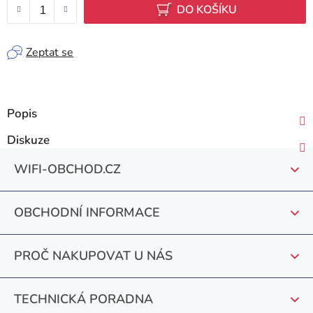
DO KOŠÍKU
Zeptat se
Popis
Diskuze
Z
WIFI-OBCHOD.CZ
á
p
OBCHODNÍ INFORMACE
a
t
PROČ NAKUPOVAT U NÁS
í
TECHNICKÁ PORADNA