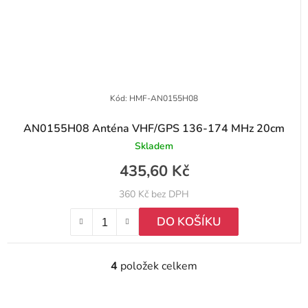
Kód:
HMF-AN0155H08
AN0155H08 Anténa VHF/GPS 136-174 MHz 20cm
Skladem
435,60 Kč
360 Kč bez DPH
DO KOŠÍKU
4
položek celkem
O
v
l