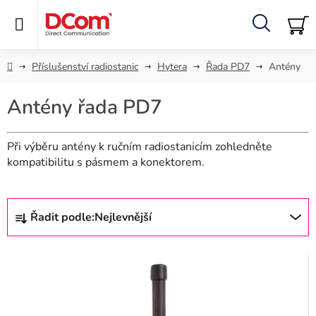
Přejít
na
obsah
Hledat
NÁ
KO
Domů
Příslušenství radiostanic
Hytera
Řada PD7
Antény
Antény řada PD7
P
o
s
Při výběru antény k ručním radiostanicím zohledněte
kompatibilitu s pásmem a konektorem.
t
r
V
Ř
a
ý
Řadit podle:
Nejlevnější
a
n
p
z
n
i
e
í
s
n
p
p