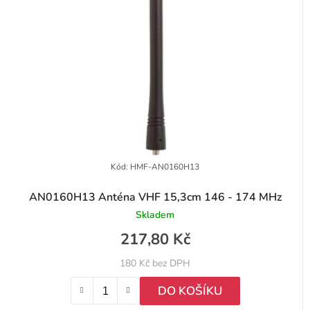
í
a
r
p
n
o
r
e
d
o
l
u
d
k
u
t
k
ů
t
Kód:
HMF-AN0160H13
ů
AN0160H13 Anténa VHF 15,3cm 146 - 174 MHz
Skladem
217,80 Kč
180 Kč bez DPH
DO KOŠÍKU