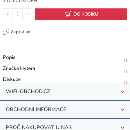
310 Kč bez DPH
Měrná cena:
DO KOŠÍKU
Zeptat se
Popis
Značka
Hytera
Diskuze
Z
WIFI-OBCHOD.CZ
á
p
OBCHODNÍ INFORMACE
a
t
PROČ NAKUPOVAT U NÁS