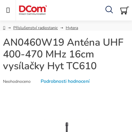
Přejít
na
obsah
Hledat
NÁ
KO
Domů
Příslušenství radiostanic
Hytera
AN0460W19 Anténa UHF
400-470 MHz 16cm
vysílačky Hyt TC610
Průměrné
Podrobnosti hodnocení
Neohodnoceno
hodnocení
produktu
je
0,0
z
5
hvězdiček.