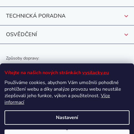
í
TECHNICKÁ PORADNA
OSVĚDČENÍ
Způsoby dopravy:
Vítejte na našich nových stránkách
vysilacky.eu
Používáme cookies, abychom Vám umožnili pohodlné
prohlížení webu a díky analýze provozu webu neustále
Oblíbené způsoby platby:
zlepšovali jeho funkce, výkon a použitelnost.
Více
informací
Nastavení
Vytvořil Shoptet