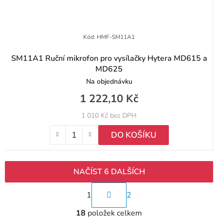
Kód:
HMF-SM11A1
SM11A1 Ruční mikrofon pro vysílačky Hytera MD615 a
MD625
Na objednávku
1 222,10 Kč
1 010 Kč bez DPH
DO KOŠÍKU
NAČÍST 6 DALŠÍCH
S
1
2
t
O
r
18
položek celkem
v