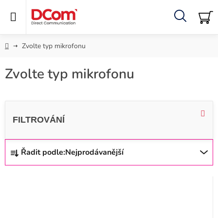
Přejít
na
obsah
Hledat
NÁ
KO
Domů
Zvolte typ mikrofonu
Zvolte typ mikrofonu
V
ý
p
i
Ř
Řadit podle:
Nejprodávanější
s
a
p
z
r
e
o
n