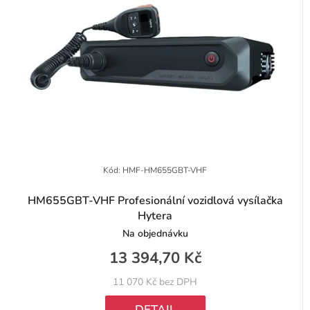
d
í
u
p
k
r
t
o
ů
d
u
k
t
Kód:
HMF-HM655GBT-VHF
ů
HM655GBT-VHF Profesionální vozidlová vysílačka
Hytera
Na objednávku
13 394,70 Kč
11 070 Kč bez DPH
DETAIL