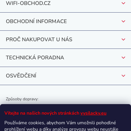
WIFI-OBCHOD.CZ
á
p
OBCHODNÍ INFORMACE
a
t
PROČ NAKUPOVAT U NÁS
í
TECHNICKÁ PORADNA
OSVĚDČENÍ
Způsoby dopravy:
Vítejte na našich nových stránkách
vysilacky.eu
Používáme cookies, abychom Vám umožnili pohodlné
prohlížení webu a díky analýze provozu webu neustále