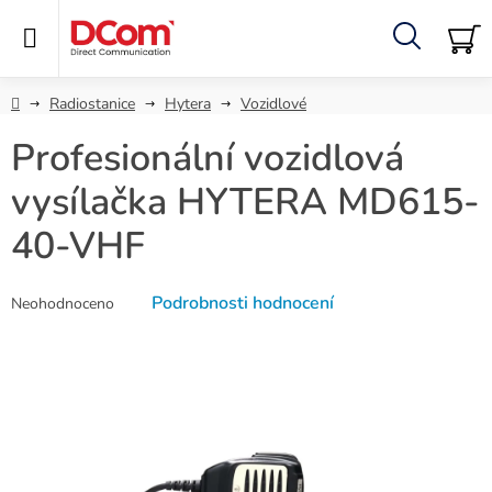
Přejít
na
obsah
Hledat
NÁ
KO
Domů
Radiostanice
Hytera
Vozidlové
Profesionální vozidlová
vysílačka HYTERA MD615-
40-VHF
Průměrné
Podrobnosti hodnocení
Neohodnoceno
hodnocení
produktu
je
0,0
z
5
hvězdiček.