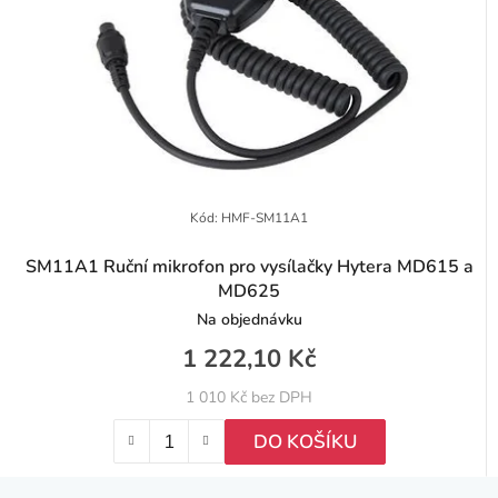
Kód:
HMF-SM11A1
SM11A1 Ruční mikrofon pro vysílačky Hytera MD615 a
MD625
Na objednávku
1 222,10 Kč
1 010 Kč bez DPH
DO KOŠÍKU
Z