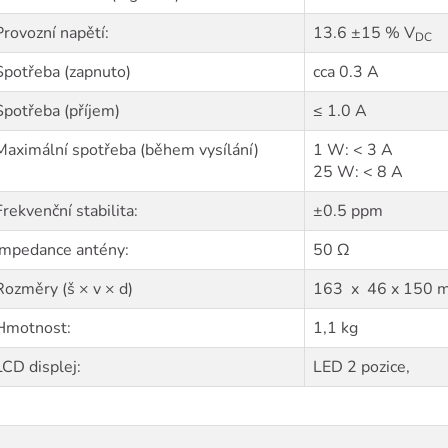
Provozní napětí:
13.6 ±15 % V
DC
Spotřeba (zapnuto)
cca 0.3 A
Spotřeba (příjem)
≤ 1.0 A
Maximální spotřeba (během vysílání)
1 W: < 3 A
25 W: < 8 A
Frekvenční stabilita:
±0.5 ppm
Impedance antény:
50 Ω
Rozměry (š × v × d)
163 x 46 x 150 
Hmotnost:
1,1 kg
LCD displej:
LED 2 pozice,