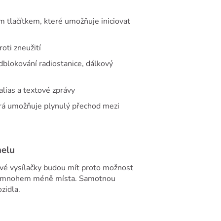
 tlačítkem, které umožňuje iniciovat
roti zneužití
odblokování radiostanice, dálkový
lias a textové zprávy
erá umožňuje plynulý přechod mezi
nelu
ové vysílačky budou mít proto možnost
ere mnohem méně místa. Samotnou
zidla.