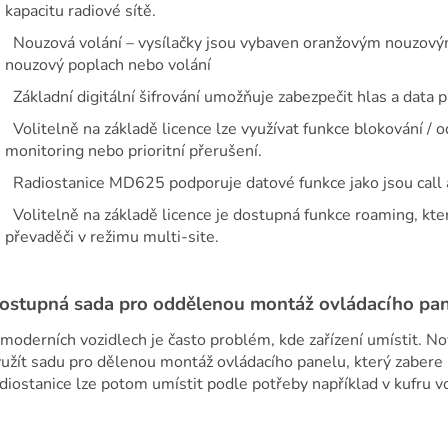
kapacitu radiové sítě.
Nouzová volání – vysílačky jsou vybaven oranžovým nouzovým
nouzový poplach nebo volání
Základní digitální šifrování umožňuje zabezpečit hlas a data p
Volitelně na základě licence lze využívat funkce blokování / 
monitoring nebo prioritní přerušení.
Radiostanice MD625 podporuje datové funkce jako jsou call a
Volitelně na základě licence je dostupná funkce roaming, kt
převaděči v režimu multi-site.
ostupná sada pro oddělenou montáž ovládacího pa
moderních vozidlech je často problém, kde zařízení umístit. N
yužít sadu pro dělenou montáž ovládacího panelu, který zab
diostanice lze potom umístit podle potřeby například v kufru vo