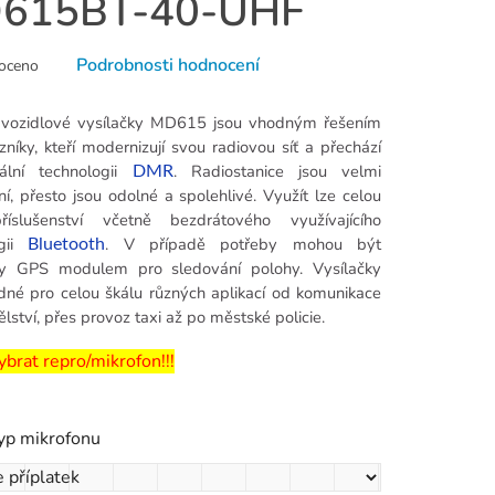
615BT-40-UHF
né
Podrobnosti hodnocení
oceno
ní
u
í vozidlové vysílačky MD615 jsou vhodným řešením
zníky, kteří modernizují svou radiovou síť a přechází
tální technologii
. Radiostanice jsou velmi
DMR
í, přesto jsou odolné a spolehlivé. Využít lze celou
říslušenství včetně bezdrátového využívajícího
k.
ogii
. V případě potřeby mohou být
Bluetooth
y GPS modulem pro sledování polohy. Vysílačky
dné pro celou škálu různých aplikací od komunikace
lství, přes provoz taxi až po městské policie.
brat repro/mikrofon!!!
typ mikrofonu