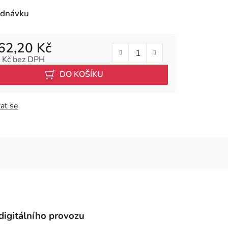
ednávku
62,20 Kč
 Kč
bez DPH
 cena:
DO KOŠÍKU
at se
digitálního provozu