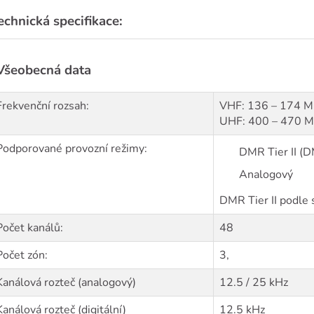
echnická specifikace:
Všeobecná data
Frekvenční rozsah:
VHF: 136 – 174 
UHF: 400 – 470 
Podporované provozní režimy:
DMR Tier II (D
Analogový
DMR Tier II podle
Počet kanálů:
48
Počet zón:
3,
Kanálová rozteč (analogový)
12.5 / 25 kHz
Kanálová rozteč (digitální)
12.5 kHz