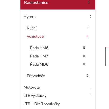
t
Radiostanice
o
r
r
Hytera
i
a
e
n
Ruční
Vozidlové
n
í
Řada HM6
Řada HM7
p
Řada MD6
a
Převaděče
n
e
Motorola
LTE vysílačky
l
LTE + DMR vysílačky