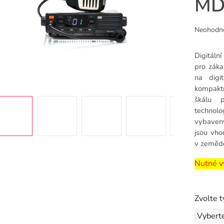
MD
Průměr
Neohodn
hodnoce
produkt
Digitáln
je
pro záka
0,0
na digi
z
kompaktn
5
škálu p
hvězdiče
technol
vybaven
jsou vho
v zemědě
Nutné vy
Zvolte 