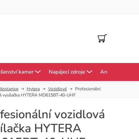
NÁKUPNÍ
KOŠÍK
ušenství kamer
Napájecí zdroje
Antény
Mě
diostanice
Hytera
Vozidlové
Profesionální
vá vysílačka HYTERA MD615BT-40-UHF
fesionální vozidlová
sílačka HYTERA