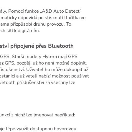
anály. Pomocí funkce „A&D Auto Detect”
maticky odpovídá po stisknutí tlačítka ve
sama přizpůsobí druhu provozu. To
 sítí k digitálním.
tví připojené přes Bluetooth
s GPS. Starší modely Hytera mají GPS
bez GPS, později už ho není možné doplnit.
slušenství. Uživatel ho může dokoupit až
tanici a uživateli nabízí možnost používat
etooth příslušenství za všechny lze
nkcí z nichž lze jmenovat například:
uje lépe využít dostupnou hovorovou