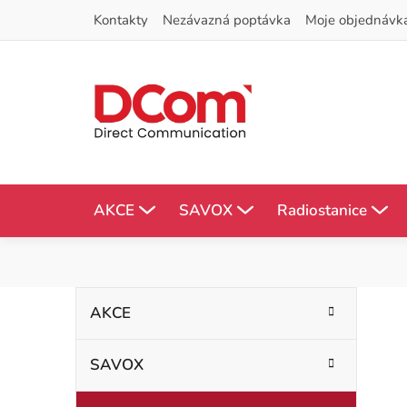
Přejít
Kontakty
Nezávazná poptávka
Moje objednávk
na
obsah
AKCE
SAVOX
Radiostanice
P
K
Přeskočit
AKCE
kategorie
a
o
t
SAVOX
s
e
g