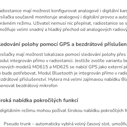
diostanice mají možnost konfigurovat analogové i digitální k
sílačka současně monitoruje analogový i digitální provoz a auto
rávném režimu. Uživatel nemusí nic přepínat, radiostanice se 
ožňuje velmi snadný a hladký přechod od analogových radiových
ledování polohy pomocí GPS a bezdrátové příslušens
sílačky mají možnost lokalizace pomocí sledování polohy pře
dul integrován přímo v radiostanici. Jestliže zvolíte variantu 
 nových modelů MD615 a MD625 se nabízí GPS jako externí pří
 bude potřebovat. Modul Bluetooth je integrován přímo v radios
zdrátové příslušenství. Hytera má velmi zajímavou nabídku Blu
menovat bezdrátový mikrofon
iroká nabídka pokročilých funkcí
digitálním režimu mohou požívat širokou nabídku pokročilých fu
Pseudo trunk – automaticky vybírá volný časový slot, umožň