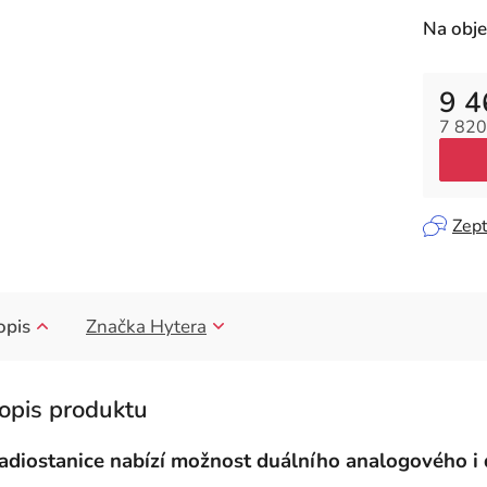
Na obj
9 4
7 820
Měrná
Zept
opis
Značka
Hytera
adiostanice nabízí možnost duálního analogového i 