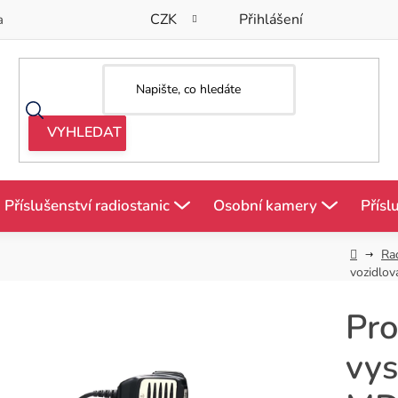
CZK
Přihlášení
a
Příslušenství radiostanic
Osobní kamery
Přísl
Domů
Ra
vozidlo
Pro
vy