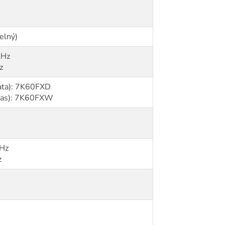
elný)
kHz
z
ata): 7K60FXD
hlas): 7K60FXW
kHz
z