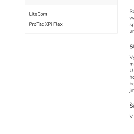
Ra
LiteCom
vy
ProTac XPi Flex
sp
um
S
Vy
mo
U
ho
be
j
Š
V 