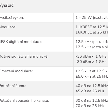
Vysílač
Vysílací výkon:
1 – 25 W (nastavit
Modulace:
11K0F3E at 12.5 
16K0F3E at 25 kH
4FSK digitální modulace:
12.5 kHz (pouze d
12.5 kHz (data a 
Rušivé signály a harmonické:
-36 dBm < 1 GHz
-30 dBm > 1 GHz
Omezení modulace:
±2.5 kHz at 12.5 
±5.0 kHz at 25 kH
Potlačení šumu:
40 dB na 12.5 kHz
45 dB na 25 kHz
Potlačení sousedního kanálu:
60 dB na 12.5 kHz
70 dB na 25 kHz