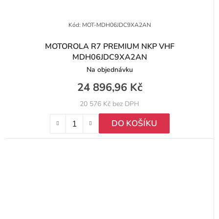
Kód:
MOT-MDH06JDC9XA2AN
MOTOROLA R7 PREMIUM NKP VHF
MDH06JDC9XA2AN
Na objednávku
24 896,96 Kč
20 576 Kč bez DPH
DO KOŠÍKU