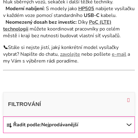
hluk sběrných vozů, sekaček i další těžké techniky.
Moderní nabíjení:
S modely jako
HP505
nabijete vysílačku
v každém voze pomocí standardního
USB-C
kabelu.
Neomezený dosah bez investic:
Díky
PoC (LTE)
technologii
můžete koordinovat pracovníky po celém
městě i kraji bez nutnosti budovat vlastní síť vysílačů.
📞
Stále si nejste jistí, jaký konkrétní model vysílačky
vybrat? Napište do chatu,
zavolejte
nebo pošlete
e-mail
a
my Vám s výběrem rádi poradíme.
V
ý
p
i
Ř
Řadit podle:
Nejprodávanější
s
a