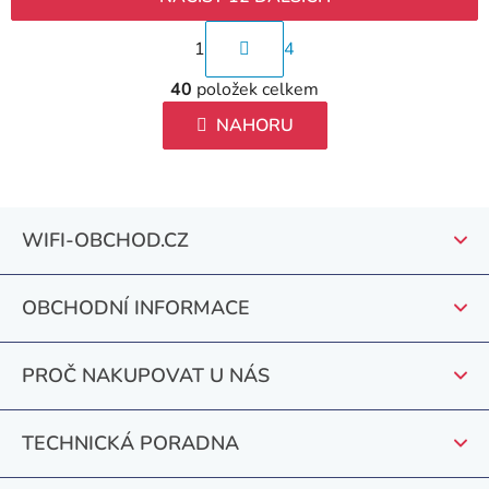
S
1
4
t
O
r
40
položek celkem
v
á
l
NAHORU
n
á
k
d
o
a
v
Z
c
WIFI-OBCHOD.CZ
á
á
í
n
p
p
í
r
OBCHODNÍ INFORMACE
a
v
t
k
PROČ NAKUPOVAT U NÁS
y
í
v
ý
TECHNICKÁ PORADNA
p