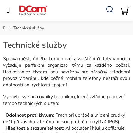
Přejít
na
obsah
Hledat
NÁ
KO
Domů
Technické služby
Technické služby
Správa měst, údržba komunikací a zajištění čistoty v obcích
vyžaduje perfektní organizaci týmu za každého počasí.
Radiostanice
Hytera
jsou navrženy pro náročný celodenní
provoz v terénu, kde běžné mobilní telefony nestačí svou
odolností ani rychlostí spojení.
Vybavte své pracovníky technikou, která zvládne pracovní
tempo technických služeb:
Odolnost proti živlům:
Prach při údržbě silnic ani prudký
déšť při zásahu v terénu nejsou problém (krytí až IP68).
Hlasitost a srozumitelnost:
AI potlačení hluku odfiltruje