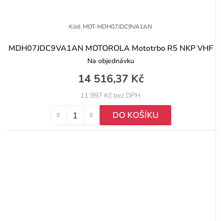
Kód:
MOT-MDH07JDC9VA1AN
MDH07JDC9VA1AN MOTOROLA Mototrbo R5 NKP VHF
Na objednávku
14 516,37 Kč
11 997 Kč bez DPH
DO KOŠÍKU