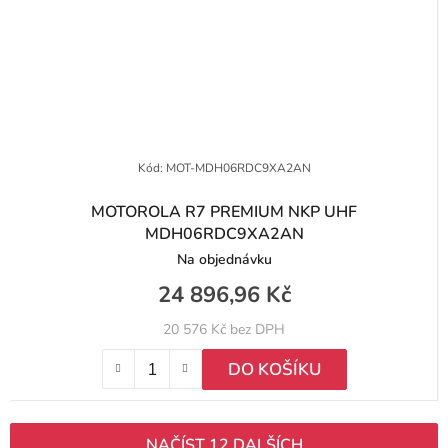
Kód:
MOT-MDH06RDC9XA2AN
MOTOROLA R7 PREMIUM NKP UHF
MDH06RDC9XA2AN
Na objednávku
24 896,96 Kč
20 576 Kč bez DPH
DO KOŠÍKU
NAČÍST 12 DALŠÍCH