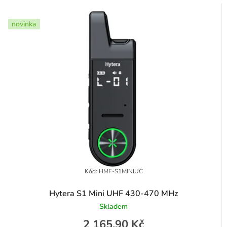
p
z
r
e
novinka
o
n
d
í
u
p
k
r
t
o
ů
d
u
k
t
Kód:
HMF-S1MINIUC
ů
Hytera S1 Mini UHF 430-470 MHz
Skladem
2 165,90 Kč