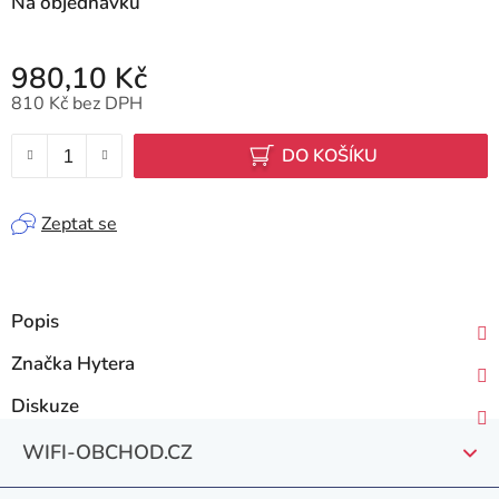
Na objednávku
980,10 Kč
810 Kč bez DPH
Měrná cena:
DO KOŠÍKU
Zeptat se
Popis
Značka
Hytera
Diskuze
Z
WIFI-OBCHOD.CZ
á