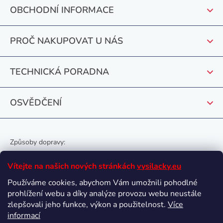
p
OBCHODNÍ INFORMACE
a
t
PROČ NAKUPOVAT U NÁS
í
TECHNICKÁ PORADNA
OSVĚDČENÍ
Způsoby dopravy:
Vítejte na našich nových stránkách
vysilacky.eu
Používáme cookies, abychom Vám umožnili pohodlné
prohlížení webu a díky analýze provozu webu neustále
Oblíbené způsoby platby:
zlepšovali jeho funkce, výkon a použitelnost.
Více
informací