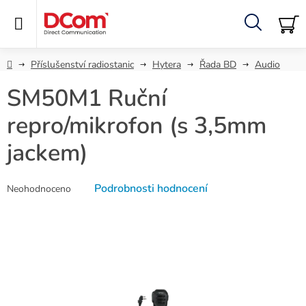
Přejít
na
obsah
Hledat
NÁ
KO
Domů
Příslušenství radiostanic
Hytera
Řada BD
Audio
SM50M1 Ruční
repro/mikrofon (s 3,5mm
jackem)
Průměrné
Podrobnosti hodnocení
Neohodnoceno
hodnocení
produktu
je
0,0
z
5
hvězdiček.