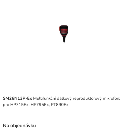
z
5
hvězdiček.
SM26N13P-Ex
Multifunkční dálkový reproduktorový mikrofon;
pro HP715Ex, HP795Ex, PT890Ex
Na objednávku