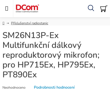
Přejít
na
obsah
Hledat
NÁ
KO
Domů
Příslušenství radiostanic
SM26N13P-Ex
Multifunkční dálkový
reproduktorový mikrofon;
pro HP715Ex, HP795Ex,
PT890Ex
Průměrné
Podrobnosti hodnocení
Neohodnoceno
hodnocení
produktu
je
0,0