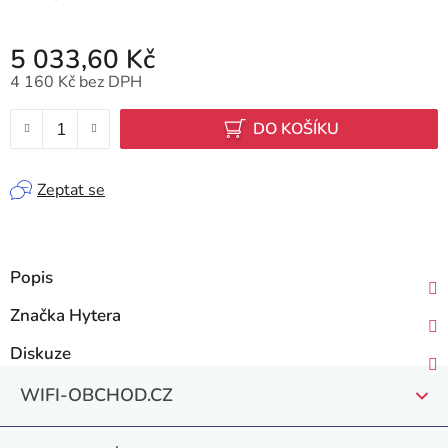
5 033,60 Kč
4 160 Kč bez DPH
Měrná cena:
DO KOŠÍKU
Zeptat se
Popis
Značka
Hytera
Diskuze
Z
WIFI-OBCHOD.CZ
á
p