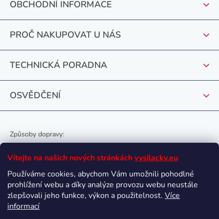
OBCHODNÍ INFORMACE
a
t
PROČ NAKUPOVAT U NÁS
í
TECHNICKÁ PORADNA
OSVĚDČENÍ
Způsoby dopravy:
Vítejte na našich nových stránkách
vysilacky.eu
Používáme cookies, abychom Vám umožnili pohodlné
prohlížení webu a díky analýze provozu webu neustále
Oblíbené způsoby platby:
zlepšovali jeho funkce, výkon a použitelnost.
Více
informací