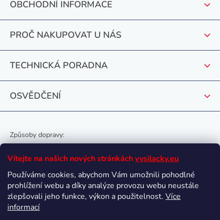
OBCHODNÍ INFORMACE
a
t
PROČ NAKUPOVAT U NÁS
í
TECHNICKÁ PORADNA
OSVĚDČENÍ
Způsoby dopravy:
Vítejte na našich nových stránkách
vysilacky.eu
Používáme cookies, abychom Vám umožnili pohodlné
prohlížení webu a díky analýze provozu webu neustále
Oblíbené způsoby platby:
zlepšovali jeho funkce, výkon a použitelnost.
Více
informací