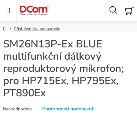
Přejít
na
obsah
Hledat
NÁ
KO
Domů
Příslušenství radiostanic
SM26N13P-Ex BLUE
multifunkční dálkový
reproduktorový mikrofon;
pro HP715Ex, HP795Ex,
PT890Ex
Průměrné
Podrobnosti hodnocení
Neohodnoceno
hodnocení
produktu
je
0,0