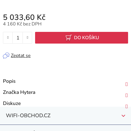
5 033,60 Kč
4 160 Kč bez DPH
Měrná cena:
DO KOŠÍKU
Zeptat se
Popis
Značka
Hytera
Diskuze
Z
WIFI-OBCHOD.CZ
á
p