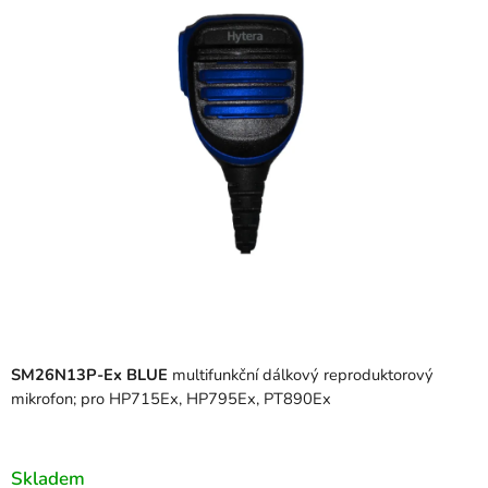
z
5
hvězdiček.
SM26N13P-Ex BLUE
multifunkční dálkový reproduktorový
mikrofon; pro HP715Ex, HP795Ex, PT890Ex
Skladem