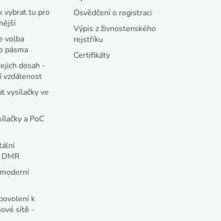
k vybrat tu pro
Osvědčení o registraci
nější
Výpis z živnostenského
e volba
rejstříku
ho pásma
Certifikáty
jejich dosah -
 vzdálenost
t vysílačky ve
sílačky a PoC
tální
e DMR
 moderní
e
povolení k
ové sítě -