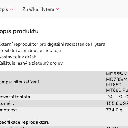
opis
Značka
Hytera
Externí reproduktor pro digitální radiostanice Hytera
lexibilní a snadno se instaluje
Nastavitelný držák
ajišťuje jasný a zřetelný projev
MD655/M
MD785/M
ompatibilní zařízení
MT680
MT680 Pl
rovozní teplota
-30 - 70 °
ozměry
155,6 x 9
motnost
774,0 g
pecifikace reproduktoru