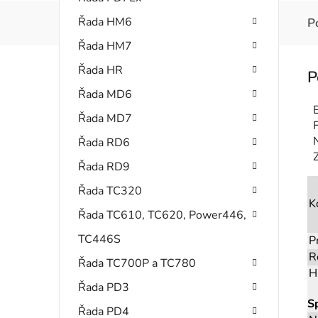
Řada HM6
P
Řada HM7
Řada HR
Řada MD6
Řada MD7
F
Řada RD6
Z
Řada RD9
Řada TC320
K
Řada TC610, TC620, Power446,
TC446S
P
R
Řada TC700P a TC780
H
Řada PD3
S
Řada PD4