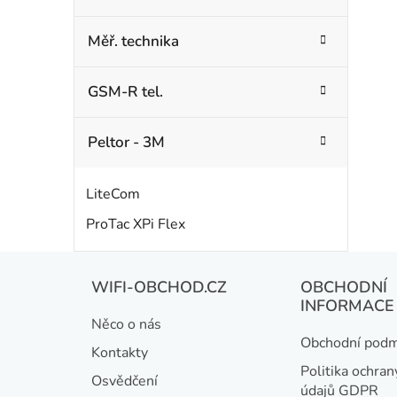
Měř. technika
GSM-R tel.
Peltor - 3M
LiteCom
ProTac XPi Flex
Z
WIFI-OBCHOD.CZ
OBCHODNÍ
á
INFORMACE
Něco o nás
p
Obchodní podm
Kontakty
a
Politika ochran
Osvědčení
údajů GDPR