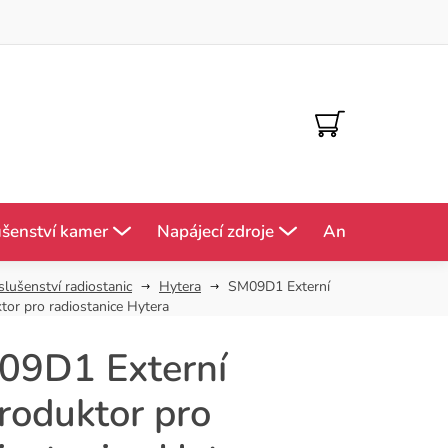
NÁKUPNÍ
KOŠÍK
ušenství kamer
Napájecí zdroje
Antény
Mě
slušenství radiostanic
Hytera
SM09D1 Externí
tor pro radiostanice Hytera
09D1 Externí
roduktor pro