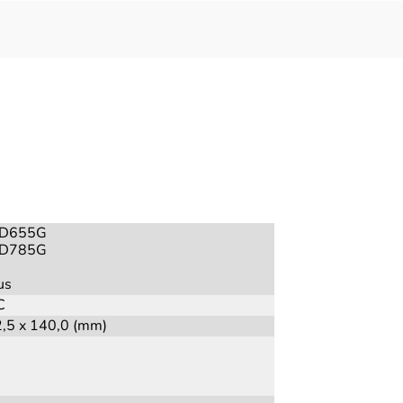
D655G
D785G
us
C
2,5 x 140,0 (mm)