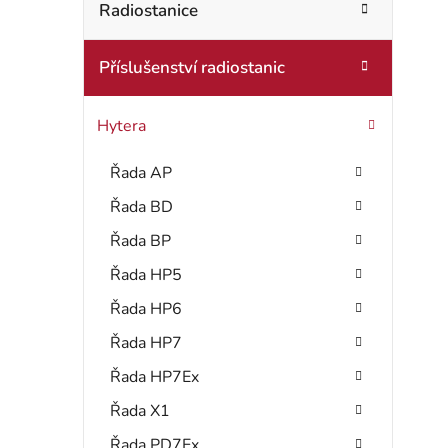
t
Radiostanice
o
r
r
Příslušenství radiostanic
i
a
e
n
Hytera
n
Řada AP
í
Řada BD
p
Řada BP
a
Řada HP5
Řada HP6
n
Řada HP7
e
Řada HP7Ex
l
Řada X1
Řada PD7Ex