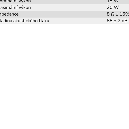
ominální výkon
15 W
aximální výkon
20 W
mpedance
8 Ω ± 15%
ladina akustického tlaku
88 ± 2 dB