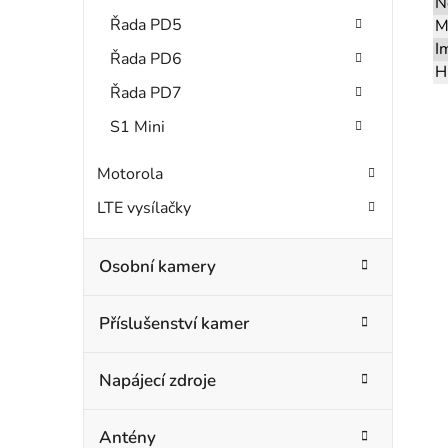
N
Řada PD5
M
I
Řada PD6
H
Řada PD7
S1 Mini
Motorola
LTE vysílačky
Osobní kamery
Příslušenství kamer
Napájecí zdroje
Antény