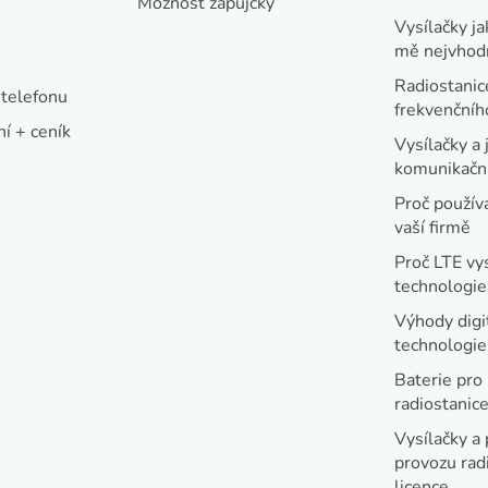
Možnost zápůjčky
Vysílačky ja
mě nejvhod
Radiostanic
telefonu
frekvenční
í + ceník
Vysílačky a 
komunikační
Proč používa
vaší firmě
Proč LTE vy
technologie
Výhody digi
technologi
Baterie pro
radiostanic
Vysílačky a 
provozu radi
licence