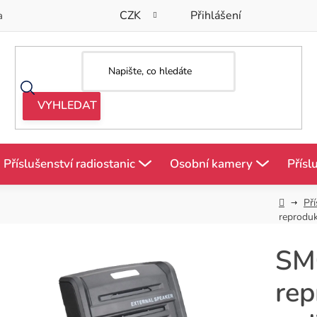
CZK
Přihlášení
a
Příslušenství radiostanic
Osobní kamery
Přísl
Domů
Pří
reproduk
SM
rep