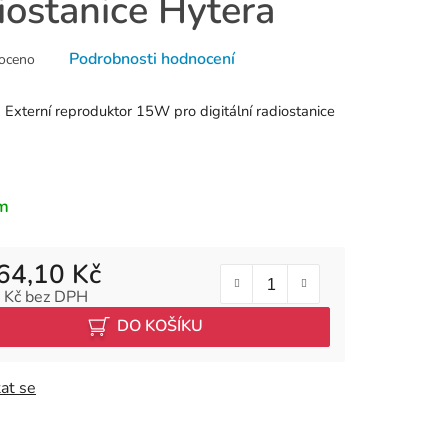
iostanice Hytera
né
Podrobnosti hodnocení
oceno
ní
u
1
Externí reproduktor 15W pro digitální radiostanice
k.
m
64,10 Kč
 Kč bez DPH
 cena:
DO KOŠÍKU
at se