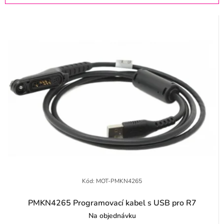
p
z
r
e
o
n
d
í
u
p
k
r
t
o
ů
d
u
k
t
Kód:
MOT-PMKN4265
ů
PMKN4265 Programovací kabel s USB pro R7
Na objednávku