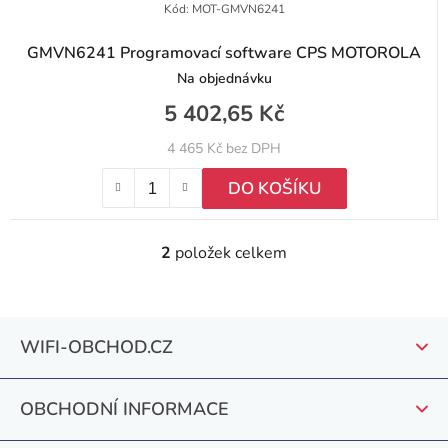
Kód:
MOT-GMVN6241
GMVN6241 Programovací software CPS MOTOROLA
Na objednávku
5 402,65 Kč
4 465 Kč bez DPH
DO KOŠÍKU
2
položek celkem
O
v
l
Z
á
WIFI-OBCHOD.CZ
á
d
a
p
c
OBCHODNÍ INFORMACE
a
í