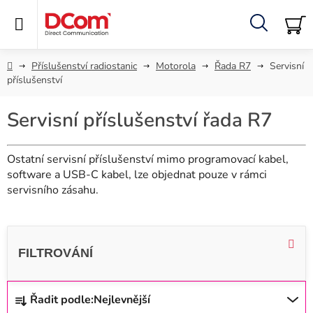
Přejít
na
obsah
Hledat
NÁ
KO
Domů
Příslušenství radiostanic
Motorola
Řada R7
Servisní
příslušenství
Servisní příslušenství řada R7
Ostatní servisní příslušenství mimo programovací kabel,
software a USB-C kabel, lze objednat pouze v rámci
servisního zásahu.
V
ý
p
i
Ř
Řadit podle:
Nejlevnější
s
a