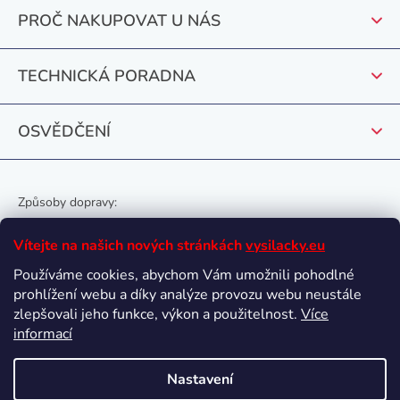
t
p
PROČ NAKUPOVAT U NÁS
r
í
v
k
TECHNICKÁ PORADNA
y
v
OSVĚDČENÍ
ý
p
i
s
Způsoby dopravy:
u
Vítejte na našich nových stránkách
vysilacky.eu
Používáme cookies, abychom Vám umožnili pohodlné
prohlížení webu a díky analýze provozu webu neustále
Oblíbené způsoby platby:
zlepšovali jeho funkce, výkon a použitelnost.
Více
informací
Nastavení