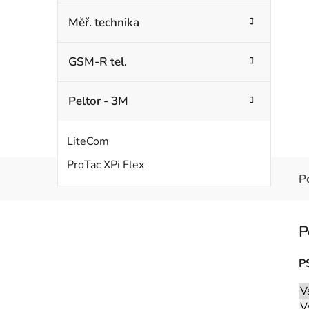
Měř. technika
GSM-R tel.
Peltor - 3M
LiteCom
ProTac XPi Flex
P
P
V
V