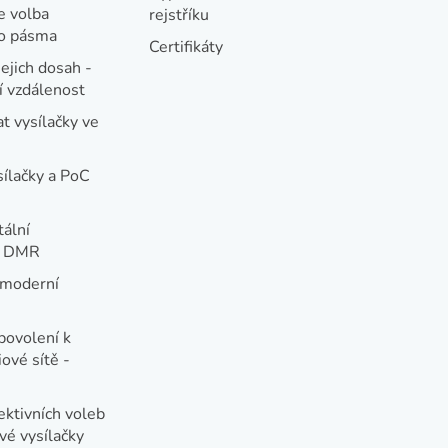
e volba
rejstříku
ho pásma
Certifikáty
jejich dosah -
 vzdálenost
t vysílačky ve
sílačky a PoC
tální
e DMR
 moderní
e
povolení k
ové sítě -
ektivních voleb
vé vysílačky