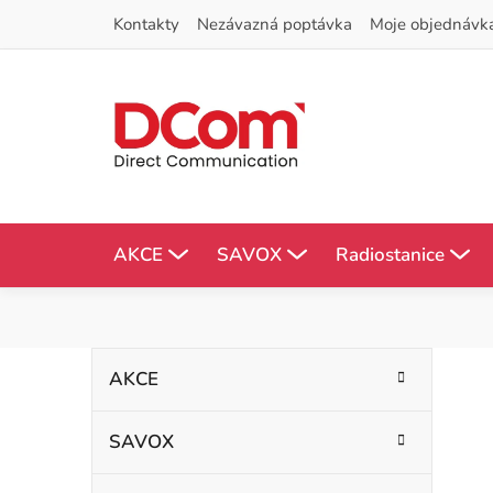
Přejít
Kontakty
Nezávazná poptávka
Moje objednávk
na
obsah
AKCE
SAVOX
Radiostanice
P
K
Přeskočit
AKCE
kategorie
a
o
t
SAVOX
s
e
g