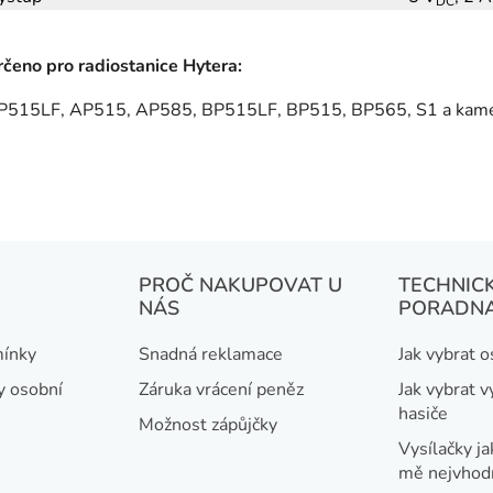
DC
rčeno pro radiostanice Hytera:
P515LF, AP515, AP585, BP515LF, BP515, BP565, S1 a ka
PROČ NAKUPOVAT U
TECHNIC
NÁS
PORADN
ínky
Snadná reklamace
Jak vybrat 
y osobní
Záruka vrácení peněz
Jak vybrat v
hasiče
Možnost zápůjčky
Vysílačky ja
mě nejvhod