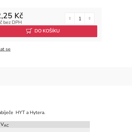
,25 Kč
č bez DPH
 cena:
DO KOŠÍKU
at se
abíječe HYT a Hytera.
 V
AC