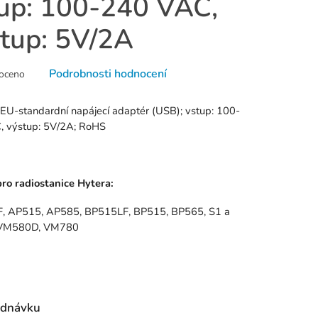
up: 100-240 VAC,
tup: 5V/2A
né
Podrobnosti hodnocení
oceno
ní
u
EU-standardní napájecí adaptér (USB); vstup: 100-
, výstup: 5V/2A; RoHS
k.
ro radiostanice Hytera:
, AP515, AP585, BP515LF, BP515, BP565, S1 a
 VM580D, VM780
ednávku