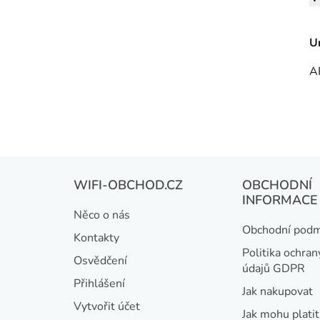
U
A
Z
WIFI-OBCHOD.CZ
OBCHODNÍ
á
INFORMACE
Něco o nás
p
Obchodní podm
Kontakty
a
Politika ochran
Osvědčení
údajů GDPR
t
Přihlášení
Jak nakupovat
í
Vytvořit účet
Jak mohu platit