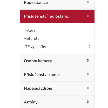
t
Radiostanice
o
r
r
Příslušenství radiostanic
i
a
e
n
Hytera
n
Motorola
LTE vysílačky
í
p
Osobní kamery
a
Příslušenství kamer
n
e
Napájecí zdroje
l
Antény