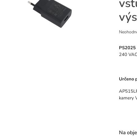
vst
výs
Průměr
Neohodn
hodnoce
produkt
PS2025
je
240 VAC
0,0
z
5
hvězdiče
Určeno p
AP515LF
kamery
Na obj