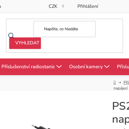
CZK
Přihlášení
a
Příslušenství radiostanic
Osobní kamery
Přísl
Domů
Pří
napájecí
PS
nap