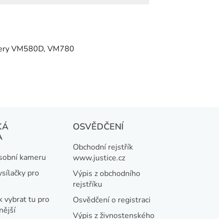
mery VM580D, VM780
KÁ
OSVĚDČENÍ
A
Obchodní rejstřík
osobní kameru
www.justice.cz
ysílačky pro
Výpis z obchodního
rejstříku
k vybrat tu pro
Osvědčení o registraci
nější
Výpis z živnostenského