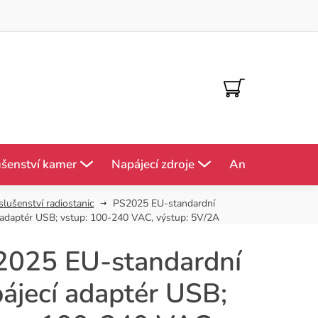
NÁKUPNÍ
KOŠÍK
ušenství kamer
Napájecí zdroje
Antény
Mě
slušenství radiostanic
PS2025 EU-standardní
 adaptér USB; vstup: 100-240 VAC, výstup: 5V/2A
2025 EU-standardní
ájecí adaptér USB;