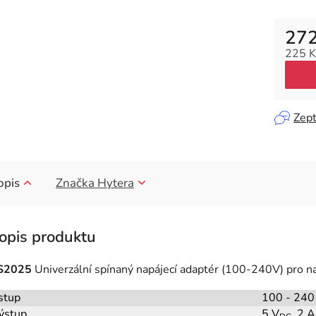
272
225 K
Měrná
Zept
opis
Značka
Hytera
S2025
Univerzální spínaný napájecí adaptér (100-240V) pro n
stup
100 - 240
ýstup
5 V
, 2 A