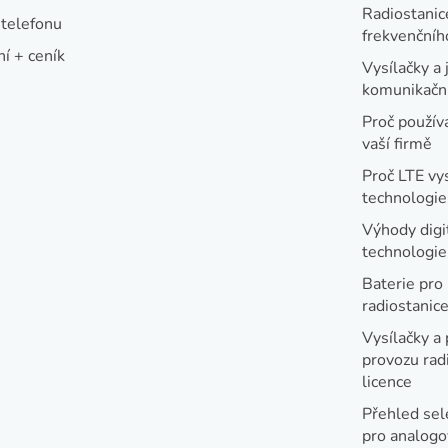
Radiostanic
telefonu
frekvenční
í + ceník
Vysílačky a 
komunikační
Proč používa
vaší firmě
Proč LTE vy
technologie
Výhody digi
technologi
Baterie pro
radiostanic
Vysílačky a 
provozu radi
licence
Přehled sel
pro analogo