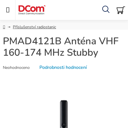
Přejít
na
obsah
Hledat
NÁ
KO
Domů
Příslušenství radiostanic
PMAD4121B Anténa VHF
160-174 MHz Stubby
Průměrné
Podrobnosti hodnocení
Neohodnoceno
hodnocení
produktu
je
0,0
z
5
hvězdiček.