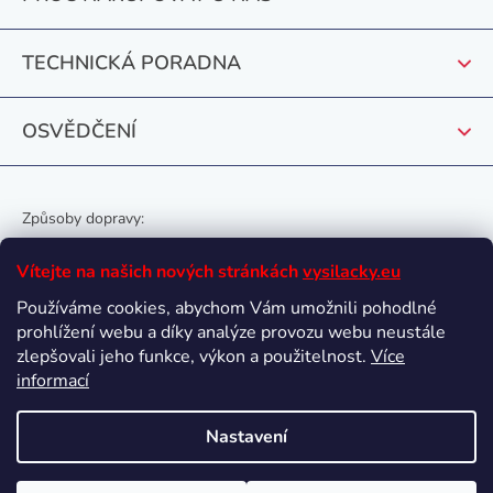
í
TECHNICKÁ PORADNA
OSVĚDČENÍ
Způsoby dopravy:
Vítejte na našich nových stránkách
vysilacky.eu
Používáme cookies, abychom Vám umožnili pohodlné
prohlížení webu a díky analýze provozu webu neustále
Oblíbené způsoby platby:
zlepšovali jeho funkce, výkon a použitelnost.
Více
informací
Nastavení
Vytvořil Shoptet