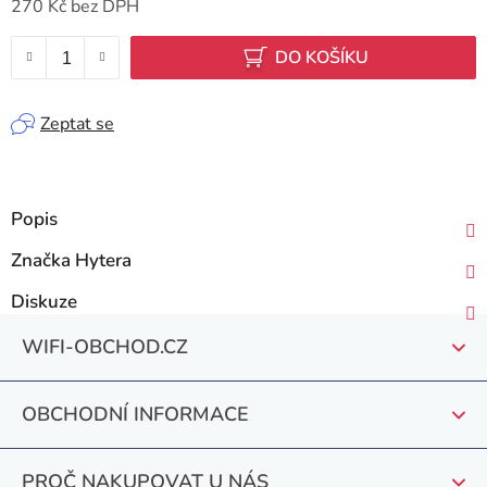
270 Kč bez DPH
Měrná cena:
DO KOŠÍKU
Zeptat se
Popis
Značka
Hytera
Diskuze
Z
WIFI-OBCHOD.CZ
á
p
OBCHODNÍ INFORMACE
a
t
PROČ NAKUPOVAT U NÁS