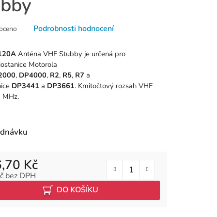
ubby
né
Podrobnosti hodnocení
oceno
ní
u
120A
Anténa VHF Stubby je určená pro
iostanice
Motorola
2000
,
DP4000
,
R2
,
R5
,
R7
a
nice
DP3441
a
DP3661
. Kmitočtový rozsah VHF
 MHz.
k.
ednávku
,70 Kč
č bez DPH
 cena:
DO KOŠÍKU