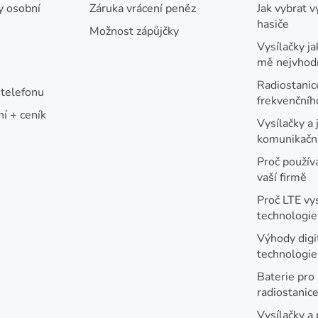
y osobní
Záruka vrácení peněz
Jak vybrat v
hasiče
Možnost zápůjčky
Vysílačky ja
mě nejvhod
Radiostanic
telefonu
frekvenční
í + ceník
Vysílačky a 
komunikační
Proč používa
vaší firmě
Proč LTE vy
technologie
Výhody digi
technologi
Baterie pro
radiostanic
Vysílačky a 