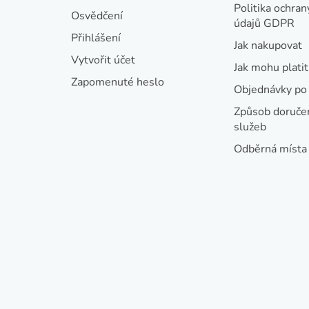
a
Politika ochran
Osvědčení
údajů GDPR
t
Přihlášení
Jak nakupovat
í
Vytvořit účet
Jak mohu platit
Zapomenuté heslo
Objednávky po 
Způsob doručen
služeb
Odběrná místa