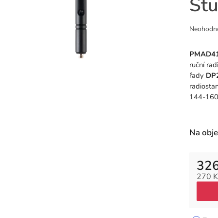
St
Průměr
Neohodn
hodnoce
produkt
PMAD4
je
ruční
rad
0,0
řady
DP
z
radiosta
5
144-160
hvězdiče
Na obj
326
270 K
Měrná