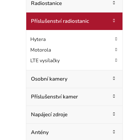
t
Radiostanice
o
r
r
Příslušenství radiostanic
i
a
e
n
Hytera
n
Motorola
LTE vysílačky
í
p
Osobní kamery
a
Příslušenství kamer
n
e
Napájecí zdroje
l
Antény