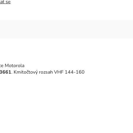
at se
ce
Motorola
3661
. Kmitočtový rozsah VHF 144-160