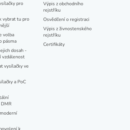
ysílačky pro
Výpis z obchodního
rejstříku
k vybrat tu pro
Osvědčení o registraci
nější
Výpis z živnostenského
e volba
rejstříku
ho pásma
Certifikáty
jejich dosah -
 vzdálenost
t vysílačky ve
sílačky a PoC
tální
e DMR
 moderní
e
povolení k