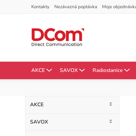
Přejít
Kontakty
Nezávazná poptávka
Moje objednávk
na
obsah
AKCE
SAVOX
Radiostanice
P
K
Přeskočit
AKCE
kategorie
a
o
t
SAVOX
s
e
g