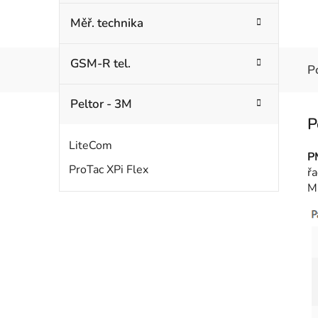
Měř. technika
GSM-R tel.
P
Peltor - 3M
LiteCom
P
ProTac XPi Flex
ř
M