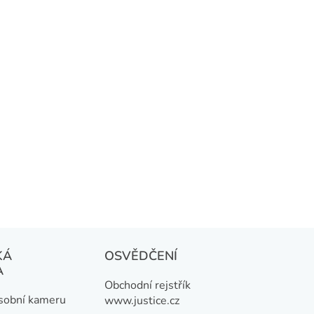
KÁ
OSVĚDČENÍ
A
Obchodní rejstřík
osobní kameru
www.justice.cz