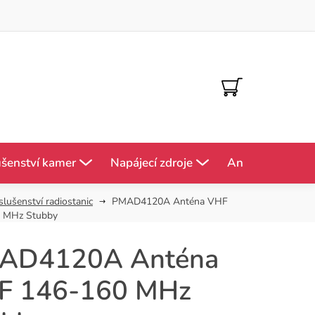
NÁKUPNÍ
KOŠÍK
ušenství kamer
Napájecí zdroje
Antény
Mě
slušenství radiostanic
PMAD4120A Anténa VHF
 MHz Stubby
AD4120A Anténa
F 146-160 MHz