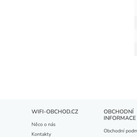
Z
WIFI-OBCHOD.CZ
OBCHODNÍ
á
INFORMACE
Něco o nás
p
Obchodní podm
Kontakty