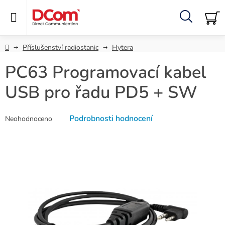
Přejít
na
obsah
Hledat
NÁ
KO
Domů
Příslušenství radiostanic
Hytera
PC63 Programovací kabel
USB pro řadu PD5 + SW
Průměrné
Podrobnosti hodnocení
Neohodnoceno
hodnocení
produktu
je
0,0
z
5
hvězdiček.