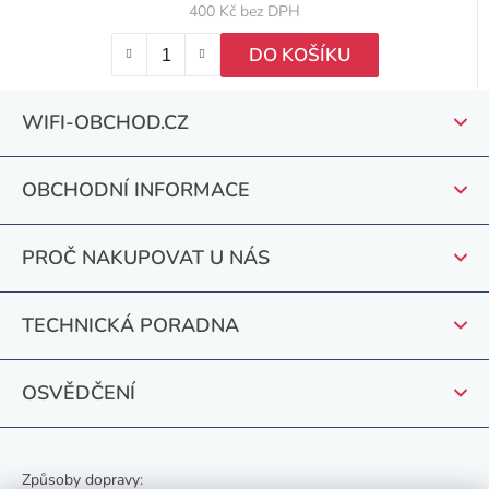
400 Kč bez DPH
DO KOŠÍKU
Z
WIFI-OBCHOD.CZ
á
p
OBCHODNÍ INFORMACE
a
t
PROČ NAKUPOVAT U NÁS
í
TECHNICKÁ PORADNA
OSVĚDČENÍ
Způsoby dopravy: