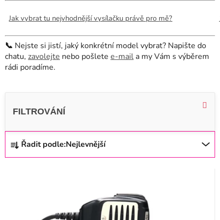
Jak vybrat tu nejvhodnější vysílačku právě pro mě?
📞
Nejste si jistí, jaký konkrétní model vybrat? Napište do
chatu,
zavolejte
nebo pošlete
e-mail
a my Vám s výběrem
rádi poradíme.
V
ý
p
i
Ř
Řadit podle:
Nejlevnější
s
a
p
z
r
e
o
n
d
í