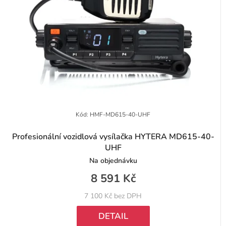
u
p
k
r
t
o
ů
d
u
k
t
Kód:
HMF-MD615-40-UHF
ů
Profesionální vozidlová vysílačka HYTERA MD615-40-
UHF
Na objednávku
8 591 Kč
7 100 Kč bez DPH
DETAIL