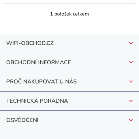
1
položek celkem
O
v
l
Z
á
WIFI-OBCHOD.CZ
á
d
a
p
c
OBCHODNÍ INFORMACE
a
í
t
p
PROČ NAKUPOVAT U NÁS
r
í
v
k
TECHNICKÁ PORADNA
y
v
OSVĚDČENÍ
ý
p
i