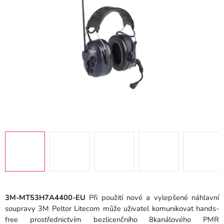
hvězdiček.
3M-MT53H7A4400-EU
Při použití nové a vylepšené náhlavní
soupravy 3M Peltor Litecom může uživatel komunikovat hands-
free prostřednictvím bezlicenčního 8kanálového PMR