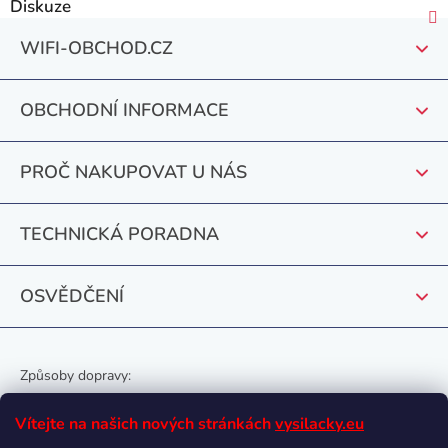
Diskuze
Z
WIFI-OBCHOD.CZ
á
p
OBCHODNÍ INFORMACE
a
t
PROČ NAKUPOVAT U NÁS
í
TECHNICKÁ PORADNA
OSVĚDČENÍ
Způsoby dopravy:
Vítejte na našich nových stránkách
vysilacky.eu