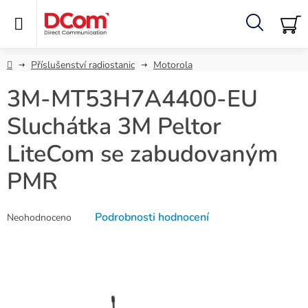
Přejít
na
obsah
Hledat
NÁ
KO
Domů
Příslušenství radiostanic
Motorola
3M-MT53H7A4400-EU
Sluchátka 3M Peltor
LiteCom se zabudovaným
PMR
Průměrné
Podrobnosti hodnocení
Neohodnoceno
hodnocení
produktu
je
0,0
z
5