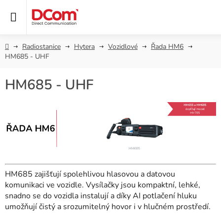
Přejít
na
obsah
Domů
Radiostanice
Hytera
Vozidlové
Řada HM6
HM685 - UHF
HM685 - UHF
HM685 zajišťují spolehlivou hlasovou a datovou
komunikaci ve vozidle. Vysílačky jsou kompaktní, lehké,
snadno se do vozidla instalují a díky AI potlačení hluku
umožňují čistý a srozumitelný hovor i v hlučném prostředí.