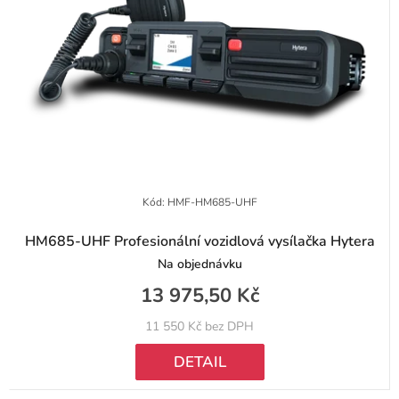
u
p
k
r
t
o
ů
d
u
k
t
Kód:
HMF-HM685-UHF
ů
HM685-UHF Profesionální vozidlová vysílačka Hytera
Na objednávku
13 975,50 Kč
11 550 Kč bez DPH
DETAIL