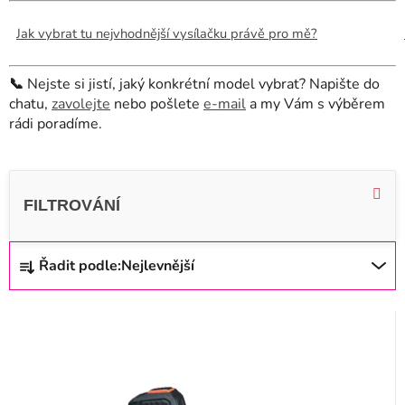
Jak vybrat tu nejvhodnější vysílačku právě pro mě?
📞
Nejste si jistí, jaký konkrétní model vybrat? Napište do
chatu,
zavolejte
nebo pošlete
e-mail
a my Vám s výběrem
rádi poradíme.
V
ý
p
i
Ř
Řadit podle:
Nejlevnější
s
a
p
z
r
e
o
n
d
í