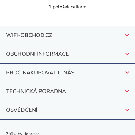
1
položek celkem
O
v
l
Z
á
WIFI-OBCHOD.CZ
á
d
a
p
c
OBCHODNÍ INFORMACE
a
í
t
p
PROČ NAKUPOVAT U NÁS
r
í
v
k
TECHNICKÁ PORADNA
y
v
OSVĚDČENÍ
ý
p
i
s
Způsoby dopravy: