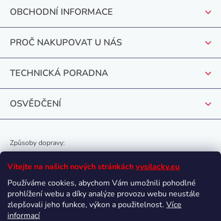
p
OBCHODNÍ INFORMACE
a
t
PROČ NAKUPOVAT U NÁS
í
TECHNICKÁ PORADNA
OSVĚDČENÍ
Způsoby dopravy:
Vítejte na našich nových stránkách
vysilacky.eu
Používáme cookies, abychom Vám umožnili pohodlné
prohlížení webu a díky analýze provozu webu neustále
Oblíbené způsoby platby:
zlepšovali jeho funkce, výkon a použitelnost.
Více
informací