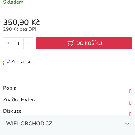
Skladem
350,90 Kč
290 Kč bez DPH
Měrná cena:
DO KOŠÍKU
Zeptat se
Popis
Značka
Hytera
Diskuze
Z
WIFI-OBCHOD.CZ
á