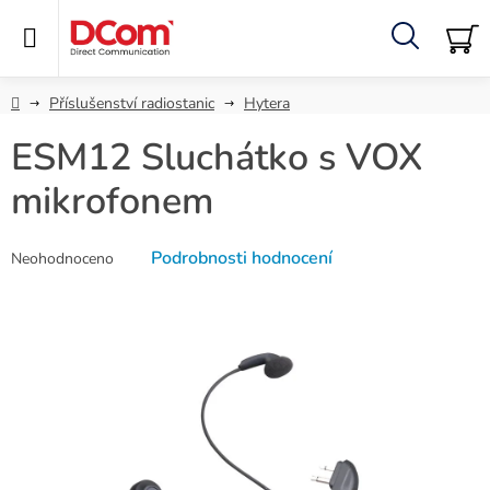
Přejít
na
obsah
Hledat
NÁ
KO
Domů
Příslušenství radiostanic
Hytera
ESM12 Sluchátko s VOX
mikrofonem
Průměrné
Podrobnosti hodnocení
Neohodnoceno
hodnocení
produktu
je
0,0
z
5
hvězdiček.