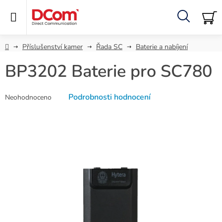
Přejít
na
obsah
Hledat
NÁ
KO
Domů
Příslušenství kamer
Řada SC
Baterie a nabíjení
BP3202 Baterie pro SC780
Průměrné
Podrobnosti hodnocení
Neohodnoceno
hodnocení
produktu
je
0,0
z
5
hvězdiček.