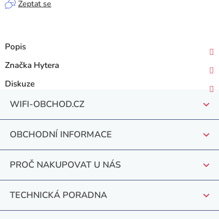
Zeptat se
Popis
Značka
Hytera
Diskuze
Z
WIFI-OBCHOD.CZ
á
p
OBCHODNÍ INFORMACE
a
t
PROČ NAKUPOVAT U NÁS
í
TECHNICKÁ PORADNA