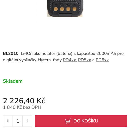
BL2010
Li-IOn akumulátor (baterie) s kapacitou 2000mAh pro
digitální vysílačky Hytera řady
PD4xx
,
PD5xx
a
PD6xx
Skladem
2 226,40 Kč
1 840 Kč bez DPH
Měrná cena:
DO KOŠÍKU