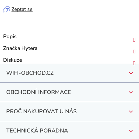
Zeptat se
Popis
Značka
Hytera
Diskuze
Z
WIFI-OBCHOD.CZ
á
p
OBCHODNÍ INFORMACE
a
t
PROČ NAKUPOVAT U NÁS
í
TECHNICKÁ PORADNA