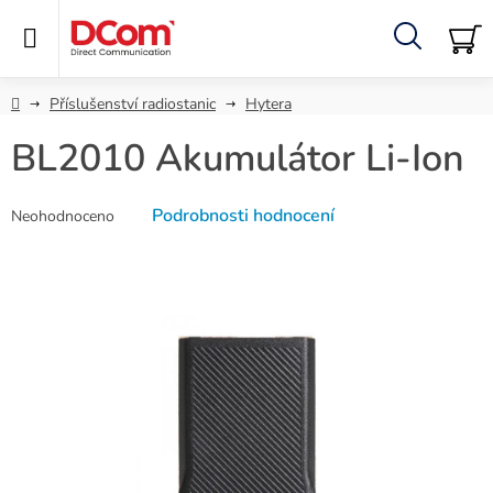
Přejít
na
obsah
Hledat
NÁ
KO
Domů
Příslušenství radiostanic
Hytera
BL2010 Akumulátor Li-Ion
Průměrné
Podrobnosti hodnocení
Neohodnoceno
hodnocení
produktu
je
0,0
z
5
hvězdiček.