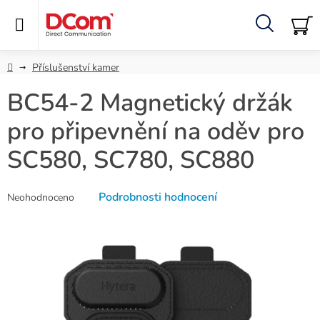
Přejít
na
obsah
Hledat
NÁ
KO
Domů
Příslušenství kamer
BC54-2 Magnetický držák
pro připevnění na oděv pro
SC580, SC780, SC880
Průměrné
Podrobnosti hodnocení
Neohodnoceno
hodnocení
produktu
je
0,0
z
5
hvězdiček.