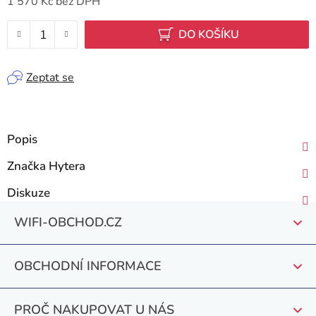
1 570 Kč bez DPH
Měrná cena:
DO KOŠÍKU
Zeptat se
Popis
Značka
Hytera
Diskuze
Z
WIFI-OBCHOD.CZ
á
p
OBCHODNÍ INFORMACE
a
t
PROČ NAKUPOVAT U NÁS