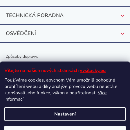
í
TECHNICKÁ PORADNA
OSVĚDČENÍ
Způsoby dopravy:
Vítejte na našich nových stránkách
vysilacky.eu
Používáme cookies, abychom Vám umožnili pohodlné
prohlížení webu a díky analýze provozu webu neustále
Oblíbené způsoby platby:
zlepšovali jeho funkce, výkon a použitelnost.
Více
informací
Nastavení
Vytvořil Shoptet