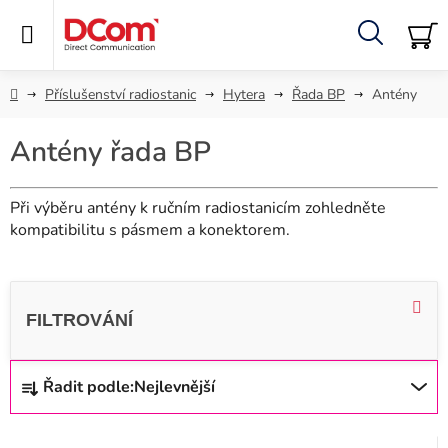
Přejít
na
obsah
Hledat
NÁ
KO
Domů
Příslušenství radiostanic
Hytera
Řada BP
Antény
Antény řada BP
Při výběru antény k ručním radiostanicím zohledněte
kompatibilitu s pásmem a konektorem.
V
ý
p
i
Ř
Řadit podle:
Nejlevnější
s
a
p
z