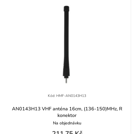
r
e
o
n
d
í
u
p
k
r
t
o
ů
d
u
k
t
Kód:
HMF-AN0143H13
ů
AN0143H13 VHF anténa 16cm, (136-150)MHz, R
konektor
Na objednávku
211,75 Kč