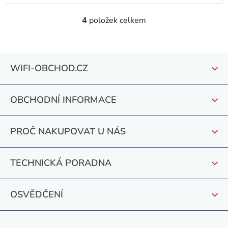
4
položek celkem
O
v
l
Z
á
WIFI-OBCHOD.CZ
á
d
a
p
c
OBCHODNÍ INFORMACE
a
í
t
p
PROČ NAKUPOVAT U NÁS
r
í
v
k
TECHNICKÁ PORADNA
y
v
OSVĚDČENÍ
ý
p
i