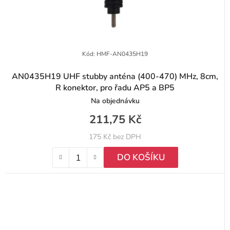
Kód:
HMF-AN0435H19
AN0435H19 UHF stubby anténa (400-470) MHz, 8cm,
R konektor, pro řadu AP5 a BP5
Na objednávku
211,75 Kč
175 Kč bez DPH
DO KOŠÍKU