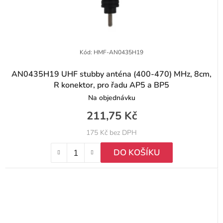
Kód:
HMF-AN0435H19
AN0435H19 UHF stubby anténa (400-470) MHz, 8cm,
R konektor, pro řadu AP5 a BP5
Na objednávku
211,75 Kč
175 Kč bez DPH
DO KOŠÍKU