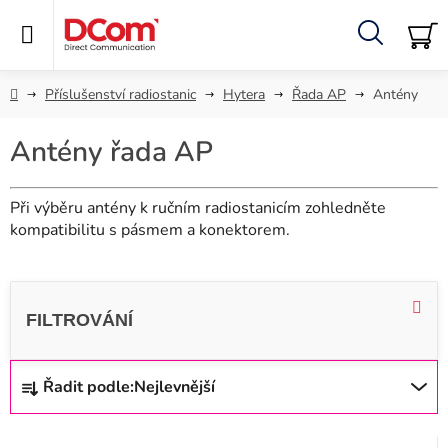
Přejít
na
obsah
Hledat
NÁ
KO
Domů
Příslušenství radiostanic
Hytera
Řada AP
Antény
Antény řada AP
Při výběru antény k ručním radiostanicím zohledněte
kompatibilitu s pásmem a konektorem.
V
ý
p
i
Ř
Řadit podle:
Nejlevnější
s
a
p
z