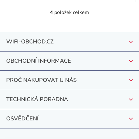
4
položek celkem
O
v
l
Z
á
WIFI-OBCHOD.CZ
á
d
a
p
c
OBCHODNÍ INFORMACE
a
í
t
p
PROČ NAKUPOVAT U NÁS
r
í
v
k
TECHNICKÁ PORADNA
y
v
OSVĚDČENÍ
ý
p
i