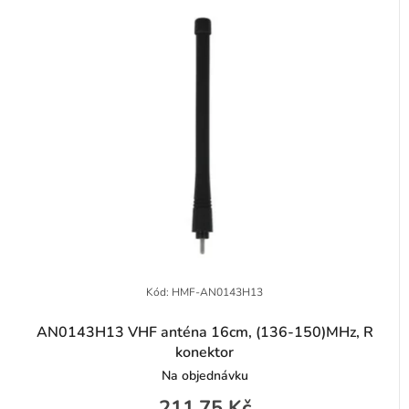
r
e
o
n
d
í
u
p
k
r
t
o
ů
d
u
k
t
Kód:
HMF-AN0143H13
ů
AN0143H13 VHF anténa 16cm, (136-150)MHz, R
konektor
Na objednávku
211,75 Kč