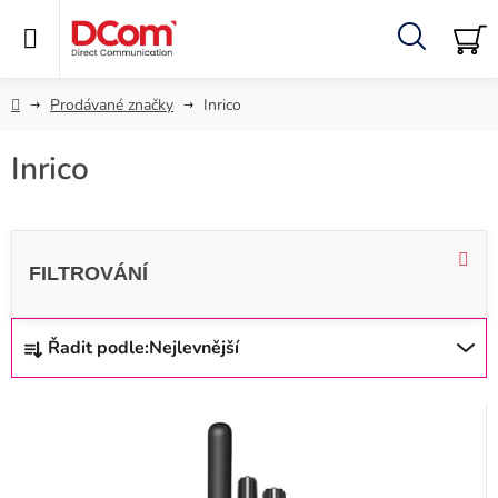
Přejít
na
obsah
Hledat
NÁ
KO
Domů
Prodávané značky
Inrico
Inrico
Ř
Řadit podle:
Nejlevnější
a
z
V
e
ý
n
p