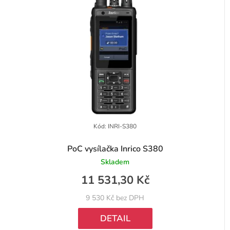
í
i
p
s
r
p
o
r
d
o
u
d
k
u
t
k
Kód:
INRI-S380
ů
t
PoC vysílačka Inrico S380
ů
Skladem
11 531,30 Kč
9 530 Kč bez DPH
DETAIL