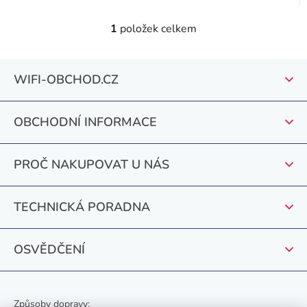
1
položek celkem
O
v
Z
l
WIFI-OBCHOD.CZ
á
á
d
p
a
OBCHODNÍ INFORMACE
a
c
í
t
PROČ NAKUPOVAT U NÁS
p
í
r
v
TECHNICKÁ PORADNA
k
y
v
OSVĚDČENÍ
ý
p
i
Způsoby dopravy: