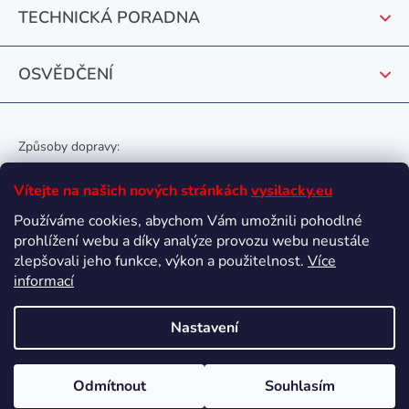
TECHNICKÁ PORADNA
OSVĚDČENÍ
Způsoby dopravy:
Vítejte na našich nových stránkách
vysilacky.eu
Používáme cookies, abychom Vám umožnili pohodlné
prohlížení webu a díky analýze provozu webu neustále
Oblíbené způsoby platby:
zlepšovali jeho funkce, výkon a použitelnost.
Více
informací
Nastavení
Vytvořil Shoptet
Odmítnout
Souhlasím
Copyright 2026
vysilacky.eu
. Všechna práva vyhrazena.