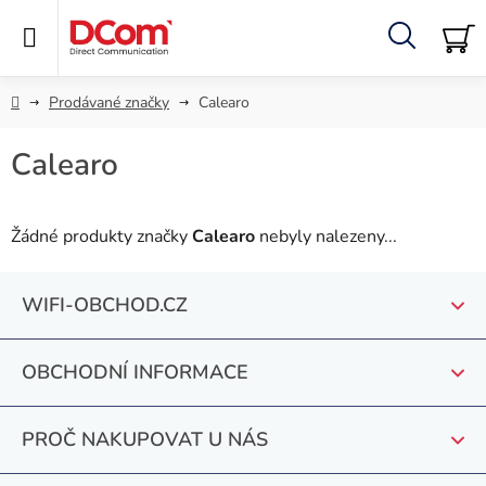
Přejít
na
obsah
Hledat
NÁ
KO
Domů
Prodávané značky
Calearo
Calearo
Žádné produkty značky
Calearo
nebyly nalezeny...
Z
WIFI-OBCHOD.CZ
á
p
OBCHODNÍ INFORMACE
a
t
PROČ NAKUPOVAT U NÁS
í