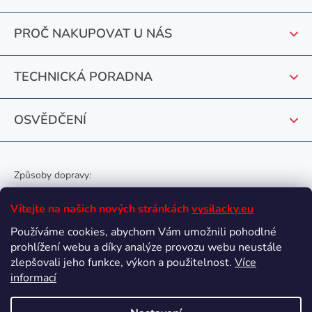
a
t
PROČ NAKUPOVAT U NÁS
í
TECHNICKÁ PORADNA
OSVĚDČENÍ
Způsoby dopravy:
Vítejte na našich nových stránkách
vysilacky.eu
Používáme cookies, abychom Vám umožnili pohodlné
prohlížení webu a díky analýze provozu webu neustále
Oblíbené způsoby platby:
zlepšovali jeho funkce, výkon a použitelnost.
Více
informací