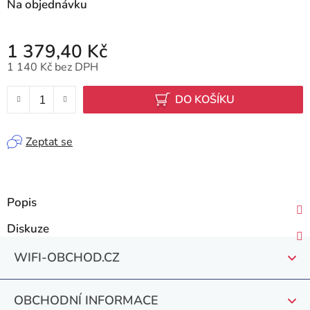
Na objednávku
1 379,40 Kč
1 140 Kč bez DPH
Měrná cena:
DO KOŠÍKU
Zeptat se
Popis
Diskuze
Z
WIFI-OBCHOD.CZ
á
p
OBCHODNÍ INFORMACE