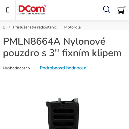
Přejít
na
obsah
Hledat
NÁ
KO
Domů
Příslušenství radiostanic
Motorola
PMLN8664A Nylonové
pouzdro s 3'' fixním klipem
Průměrné
Podrobnosti hodnocení
Neohodnoceno
hodnocení
produktu
je
0,0
z
5
hvězdiček.