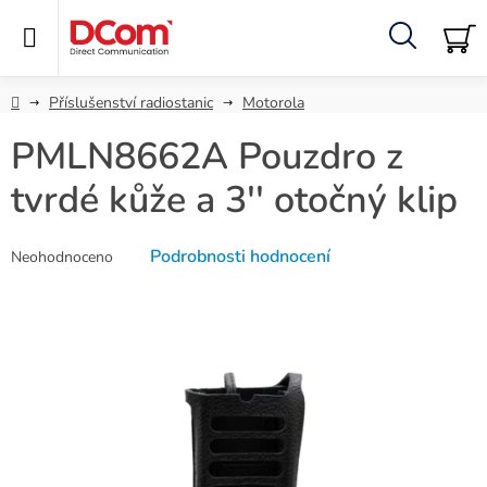
Přejít
na
obsah
Hledat
NÁ
KO
Domů
Příslušenství radiostanic
Motorola
PMLN8662A Pouzdro z
tvrdé kůže a 3'' otočný klip
Průměrné
Podrobnosti hodnocení
Neohodnoceno
hodnocení
produktu
je
0,0
z
5
hvězdiček.