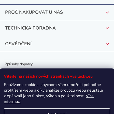
a
t
PROČ NAKUPOVAT U NÁS
í
TECHNICKÁ PORADNA
OSVĚDČENÍ
Způsoby dopravy:
Vítejte na našich nových stránkách
vysilacky.eu
Používáme cookies, abychom Vám umožnili pohodlné
prohlížení webu a díky analýze provozu webu neustále
Oblíbené způsoby platby:
zlepšovali jeho funkce, výkon a použitelnost.
Více
informací