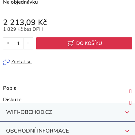
Na objednávku
2 213,09 Kč
1 829 Kč bez DPH
Měrná cena:
DO KOŠÍKU
Zeptat se
Popis
Diskuze
Z
WIFI-OBCHOD.CZ
á
p
OBCHODNÍ INFORMACE